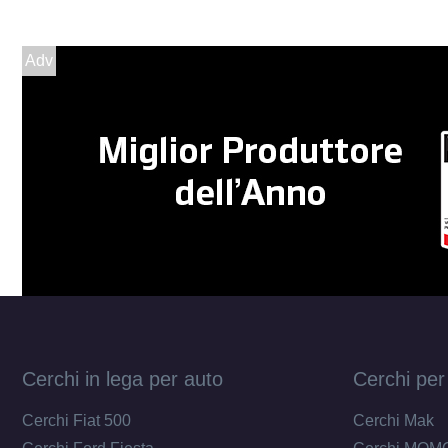
Adv
Cerchi in lega per auto
Cerchi per
Cerchi Fiat 500
Cerchi Mak