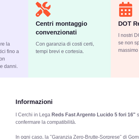
Centri montaggio
DOT Re
convenzionati
I nostri
se non sp
re la
Con garanzia di costi certi,
massimo 
ci fino a
tempi brevi e cortesia.
con
 e danni.
Informazioni
I Cerchi in Lega
Reds Fast Argento Lucido 5 fori 16"
s
confermare la compatibilità.
In ogni caso, la "Garanzia Zero-Brutte-Sorprese" di Gomm