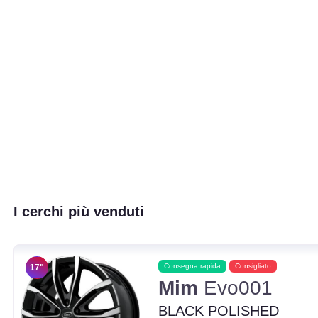
I cerchi più venduti
Consegna rapida
Consigliato
17"
Mim
Evo001
BLACK POLISHED