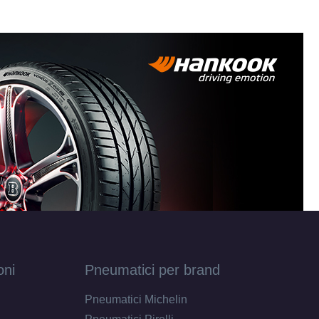
i 16"
sponibile
fori 16"
sponibile
antato
.3mm
antato
.3mm
oni
Pneumatici per brand
antato
Pneumatici Michelin
72.3mm