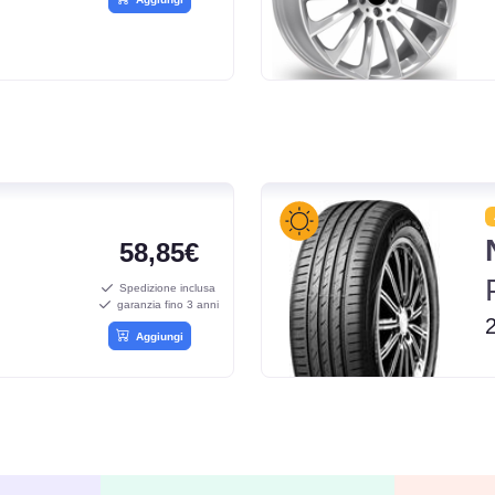
58,85€
Spedizione inclusa
garanzia fino 3 anni
Aggiungi