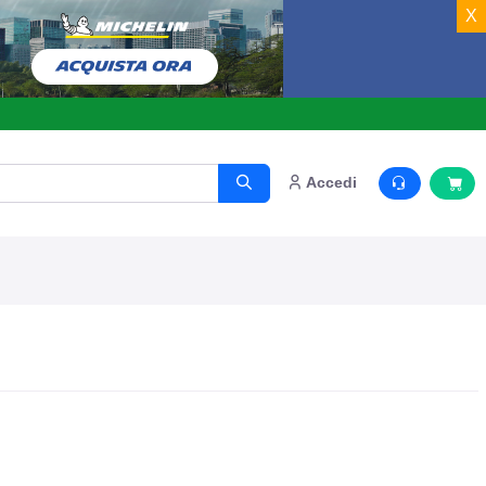
X
o.
Accedi