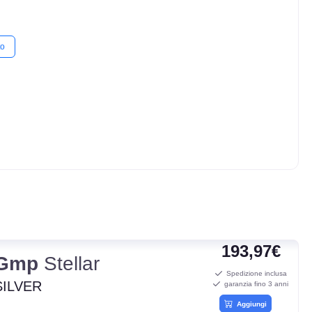
to
193,97€
Gmp
Stellar
Spedizione inclusa
SILVER
garanzia fino 3 anni
Aggiungi