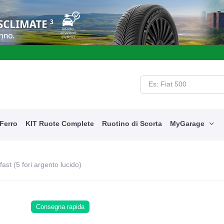
cquista i tuoi prodotti con la garanzia danni accidentali e viaggia seren
 Ferro
KIT Ruote Complete
Ruotino di Scorta
MyGarage
fast (5 fori argento lucido)
Consegna rapida