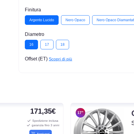
Finitura
Argento Lucido
Nero Opaco
Nero Opaco Diamanta
Diametro
16
17
18
Offset (ET)
Scopri di più
171,35€
17"
Spedizione inclusa
garanzia fino 3 anni
Aggiungi