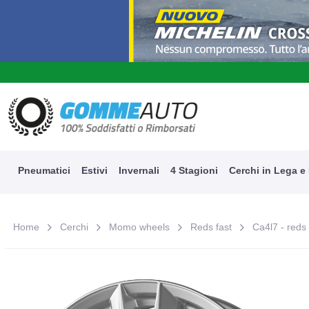
A
Pneumatici
Estivi
Invernali
4 Stagioni
Cerchi in Lega e
Home
Cerchi
Momo wheels
Reds fast
Ca4l7 - reds 