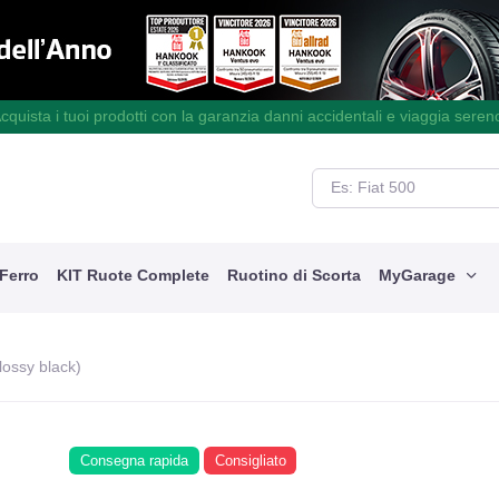
cquista i tuoi prodotti con la garanzia danni accidentali e viaggia seren
 Ferro
KIT Ruote Complete
Ruotino di Scorta
MyGarage
lossy black)
Consegna rapida
Consigliato