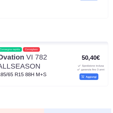
Consegna rapida
Consigliato
Ovation
VI 782
50,40€
ALLSEASON
Spedizione inclusa
garanzia fino 3 anni
185/65 R15 88H M+S
Aggiungi