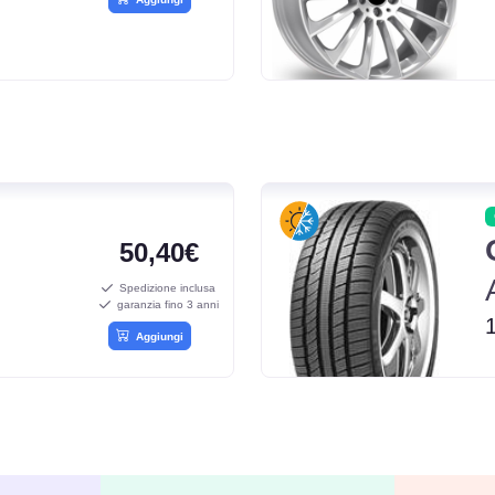
50,40€
Spedizione inclusa
garanzia fino 3 anni
Aggiungi