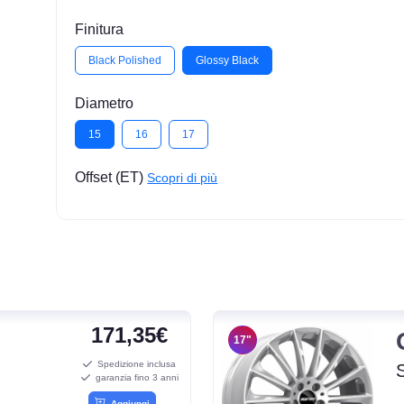
Finitura
Black Polished
Glossy Black
Diametro
15
16
17
Offset (ET)
Scopri di più
171,35€
17"
Spedizione inclusa
garanzia fino 3 anni
Aggiungi