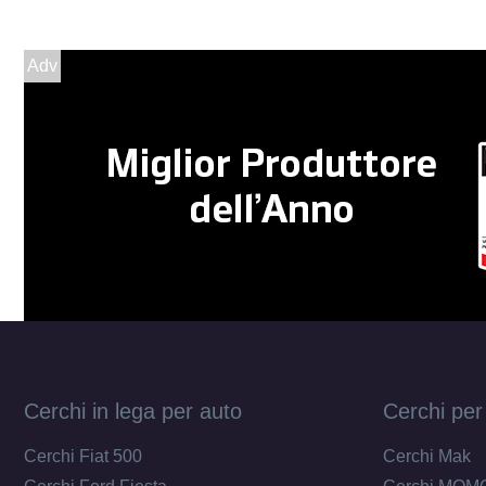
Adv
Cerchi in lega per auto
Cerchi per
Cerchi Fiat 500
Cerchi Mak