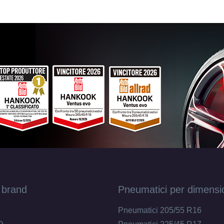
 brand
Pneumatici per dimensi
Pneumatici 205/55 R16