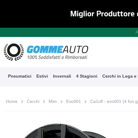
A
Pneumatici
Estivi
Invernali
4 Stagioni
Cerchi in Lega e
Home
Cerchi
Mim
Evo001
Ca1v8 - evo001 (4 fori g