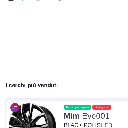
I cerchi più venduti
Consegna rapida
Consigliato
17"
Mim
Evo001
BLACK POLISHED