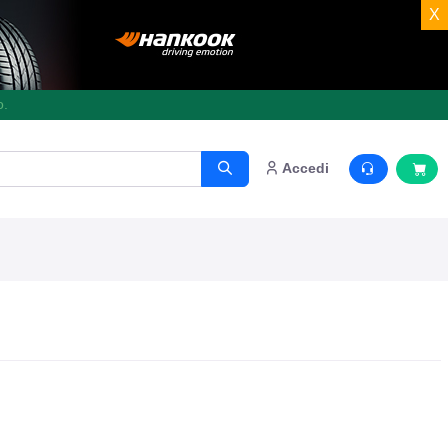
X
o.
Accedi