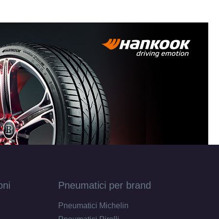
oni
Pneumatici per brand
Pneumatici Michelin