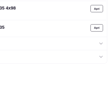
35 4x98
T35
ET40
ET25
ET35
ET35