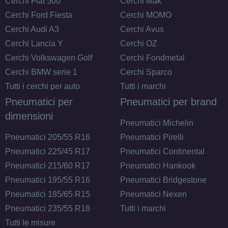
Cerchi Fiat 500
Cerchi Mak
MILLE MIGLIA Mm1030
Cerchi Ford Fiesta
Cerchi MOMO
Black Polished 5 fori
Cerchi Audi A3
Cerchi Avus
17" 7.5X17 ET45 5x108
Cerchi Lancia Y
Cerchi OZ
Foro centrale: 73.1mm
Cerchi Volkswagen Golf
Cerchi Fondmetal
Disponibile
Cerchi BMW serie 1
Cerchi Sparco
Tutti i cerchi per auto
Tutti i marchi
MILLE MIGLIA Mm1030
Pneumatici per
Pneumatici per brand
Black Polished 5 fori
dimensioni
17" 7.5X17 ET45 5x112
Pneumatici Michelin
Foro centrale: 66.5mm
Pneumatici 205/55 R16
Pneumatici Pirelli
Disponibile
Pneumatici 225/45 R17
Pneumatici Continental
Pneumatici 215/60 R17
Pneumatici Hankook
MILLE MIGLIA Mm1030
Pneumatici 195/55 R16
Pneumatici Bridgestone
Black Polished 5 fori
Pneumatici 185/65 R15
Pneumatici Nexen
17" 7.5X17 ET40 5x114.3
Pneumatici 235/55 R18
Tutti i marchi
Foro centrale: 73.1mm
Tutti le misure
Disponibile