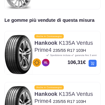
Le gomme più vendute di questa misura
Anche in Contrassegno
Hankook
K135A Ventus
Prime4
235/55 R17 103H
Spedizione inclusa
garanzia fino 3 anni
106,31€
XL
Anche in Contrassegno
Hankook
K135A Ventus
Prime4
235/55 R17 103H