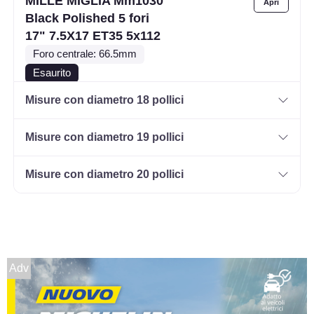
MILLE MIGLIA Mm1030
Black Polished 5 fori
17" 7.5X17 ET35 5x112
Foro centrale: 66.5mm
Esaurito
Misure con diametro 18 pollici
MILLE MIGLIA Mm1030
Gloss Black 5 fori 17"
Misure con diametro 19 pollici
7.5X17 ET45 5x108
Foro centrale: 73.1mm
Misure con diametro 20 pollici
Disponibile
MILLE MIGLIA Mm1030
Gloss Black 5 fori 17"
7.5X17 ET30 5x110
Adv
Foro centrale: 65.1mm
Disponibile