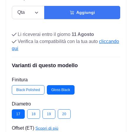
Aggiungi
Li riceverai entro il giorno
11 Agosto
Verifica la compatibilità con la tua auto
cliccando
qui
Varianti di questo modello
Finitura
Black Polished
Gloss Black
Diametro
17
18
19
20
Offset (ET)
Scopri di più