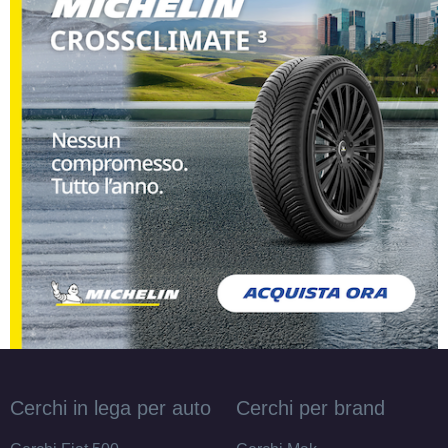
MILLE MIGLIA Mm1030
Gloss Black 5 fori 17"
7.5X17 ET35 5x112
Foro centrale: 66.5mm
Disponibile
MILLE MIGLIA Mm1030
Gloss Black 5 fori 17"
7.5X17 ET45 5x112
Foro centrale: 66.5mm
Disponibile
MILLE MIGLIA Mm1030
Gloss Black 5 fori 17"
7.5X17 ET40 5x114.3
Foro centrale: 73.1mm
Cerchi in lega per auto
Cerchi per brand
Disponibile