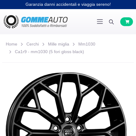
Garanzia danni accidentali e viaggia sereno!
Home
Cerchi
Mille miglia
Mm1030
Ca1r9 - mm1030 (5 fori gloss black)