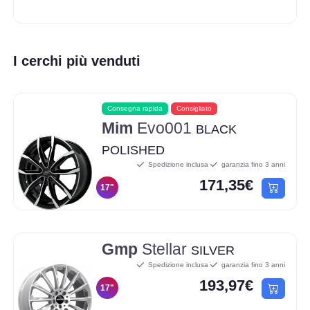
I cerchi più venduti
Consegna rapida
Consigliato
Mim
Evo001
BLACK
POLISHED
Spedizione inclusa
garanzia fino 3 anni
171,35€
17"
Gmp
Stellar
SILVER
Spedizione inclusa
garanzia fino 3 anni
193,97€
17"