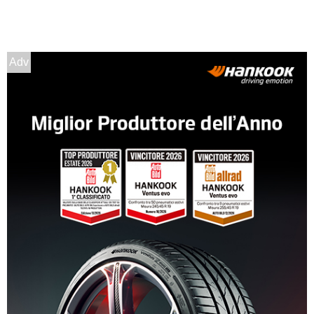
Esaurito
MAK Koln Black Mirror
5 fori 16" 6.5X16 ET40
Adv
5x100
Foro centrale: 72mm
Esaurito
MAK Koln Matt Black 5
fori 16" 6.5X16 ET53
5x114.3
Foro centrale: 73mm
Esaurito
MAK Koln Matt Black 5
fori 16" 6.5X16 ET45
5x114.3
Foro centrale: 73mm