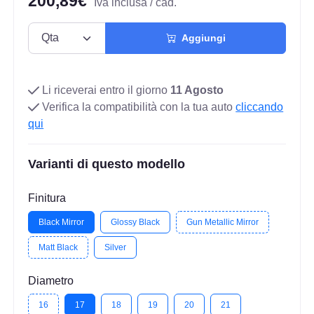
200,89€
Iva inclusa / cad.
Aggiungi
Li riceverai entro il giorno
11 Agosto
Verifica la compatibilità con la tua auto
cliccando
qui
Varianti di questo modello
Finitura
Black Mirror
Glossy Black
Gun Metallic Mirror
Matt Black
Silver
Diametro
16
17
18
19
20
21