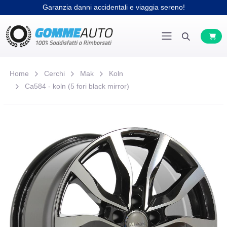
Garanzia danni accidentali e viaggia sereno!
Home
Cerchi
Mak
Koln
Ca584 - koln (5 fori black mirror)