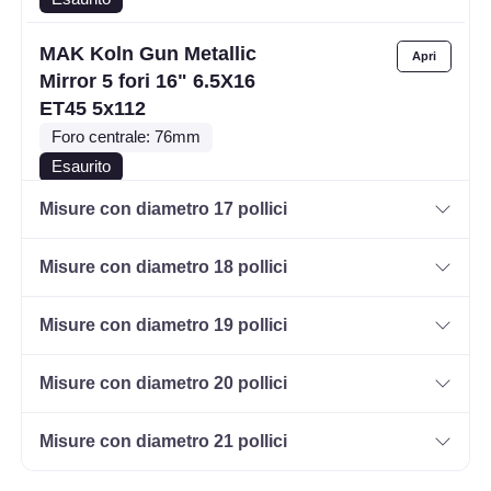
MAK Koln Gun Metallic
Mirror 5 fori 16" 6.5X16
ET45 5x112
Foro centrale: 76mm
Esaurito
Misure con diametro 17 pollici
MAK Koln Gun Metallic
Mirror 5 fori 16" 6.5X16
Misure con diametro 18 pollici
ET40 5x100
Foro centrale: 72mm
Misure con diametro 19 pollici
Esaurito
Misure con diametro 20 pollici
MAK Koln Black Mirror
5 fori 16" 6.5X16 ET45
Misure con diametro 21 pollici
5x112
Foro centrale: 76mm