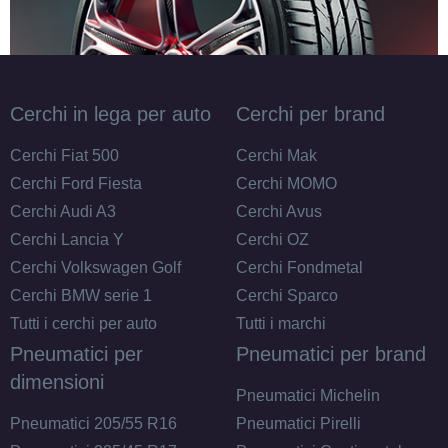
Esaurito
MAK Koln Matt Black 5
fori 16" 6.5X16 ET38
Cerchi in lega per auto
Cerchi per brand
5x114.3
Foro centrale: 73mm
Cerchi Fiat 500
Cerchi Mak
Esaurito
Cerchi Ford Fiesta
Cerchi MOMO
Cerchi Audi A3
Cerchi Avus
MAK Koln Silver 5 fori
Cerchi Lancia Y
Cerchi OZ
16" 6.5X16 ET53 5x114.3
Cerchi Volkswagen Golf
Cerchi Fondmetal
Foro centrale: 73mm
Cerchi BMW serie 1
Cerchi Sparco
Esaurito
Tutti i cerchi per auto
Tutti i marchi
Pneumatici per
Pneumatici per brand
MAK Koln Silver 5 fori
dimensioni
16" 6.5X16 ET45 5x114.3
Pneumatici Michelin
Foro centrale: 73mm
Pneumatici 205/55 R16
Pneumatici Pirelli
Esaurito