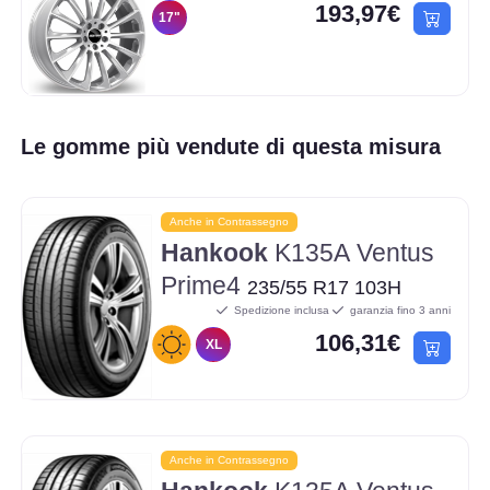
193,97€
17"
Le gomme più vendute di questa misura
Anche in Contrassegno
Hankook
K135A Ventus
Prime4
235/55 R17 103H
Spedizione inclusa
garanzia fino 3 anni
106,31€
XL
Anche in Contrassegno