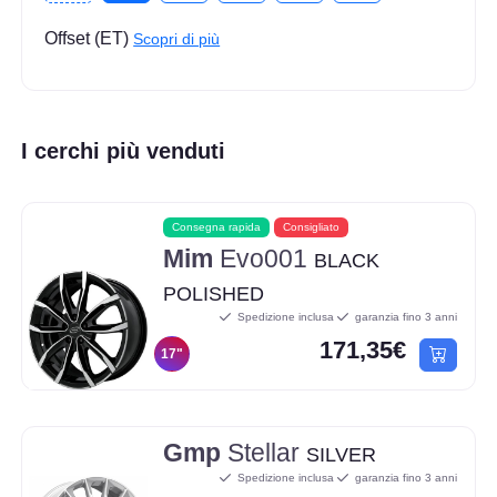
Offset (ET)
Scopri di più
I cerchi più venduti
Consegna rapida
Consigliato
Mim
Evo001
BLACK
POLISHED
Spedizione inclusa
garanzia fino 3 anni
171,35€
17"
Gmp
Stellar
SILVER
Spedizione inclusa
garanzia fino 3 anni