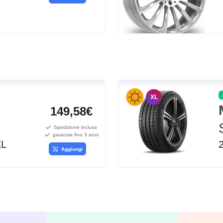
XL
149,58€
Spedizione inclusa
garanzia fino 3 anni
XL
Aggiungi