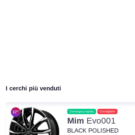
I cerchi più venduti
Consegna rapida
Consigliato
17"
Mim
Evo001
BLACK POLISHED