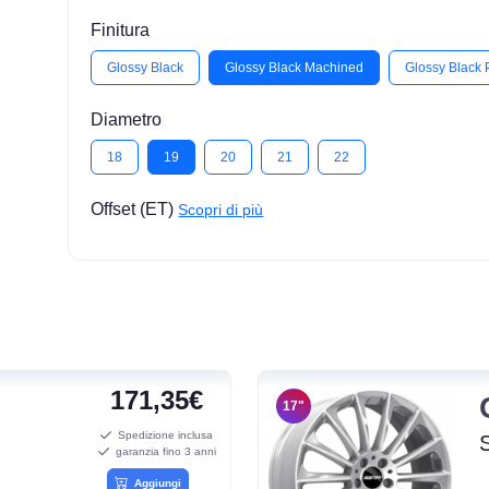
Finitura
Glossy Black
Glossy Black Machined
Glossy Black 
Diametro
18
19
20
21
22
Offset (ET)
Scopri di più
171,35€
17"
Spedizione inclusa
garanzia fino 3 anni
Aggiungi