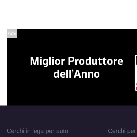
Adv
Cerchi in lega per auto
Cerchi per