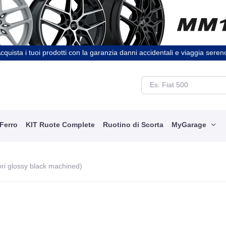
cquista i tuoi prodotti con la garanzia danni accidentali e viaggia seren
 Ferro
KIT Ruote Complete
Ruotino di Scorta
MyGarage
ri glossy black machined)