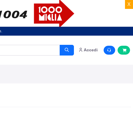
X
o.
Accedi