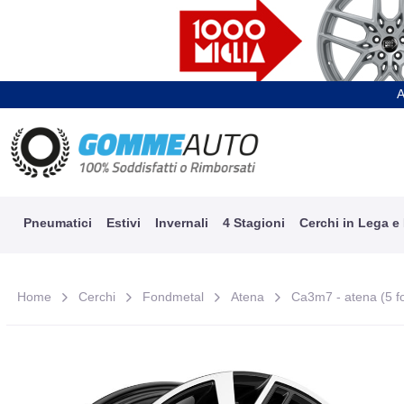
A
Pneumatici
Estivi
Invernali
4 Stagioni
Cerchi in Lega e
Home
Cerchi
Fondmetal
Atena
Ca3m7 - atena (5 fo