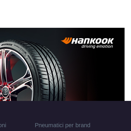
hined 5
 fori
saurito
8X18
8X18
8X18
oni
Pneumatici per brand