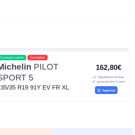
Consegna rapida
Consigliato
Michelin
PILOT
162,80€
SPORT 5
Spedizione inclusa
garanzia fino 3 anni
235/35 R19 91Y EV FR XL
Aggiungi