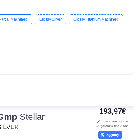
Partial Machined
Glossy Silver
Glossy Titanium Machined
193,97€
Gmp
Stellar
Spedizione inclusa
SILVER
garanzia fino 3 anni
Aggiungi