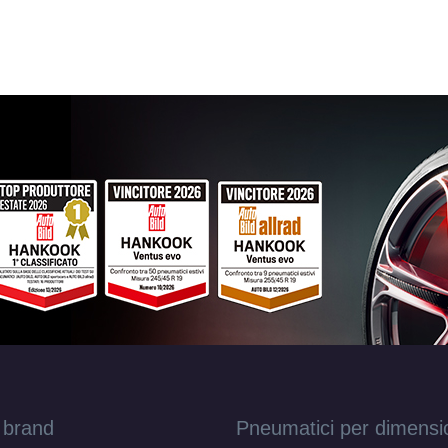
FONDMETAL Atena Glossy Black Partial Mac
fori 18" 8X18 ET45 5x108
Foro centrale: 63.4mm
Esaurito
FONDMETAL Atena Glossy Black Machined 5
18" 8X18 ET45 5x108
Foro centrale: 63.4mm
E
FONDMETAL Atena Glossy Silver 5 fori 18" 
ET39 5x112
Foro centrale: 66.5mm
Esaurito
FONDMETAL Atena Glossy Black 5 fori 18" 
ET39 5x112
Foro centrale: 66.5mm
Disponibile
FONDMETAL Atena Glossy Black 5 fori 18" 
ET29 5x112
Foro centrale: 66.5mm
Disponibile
 brand
Pneumatici per dimensi