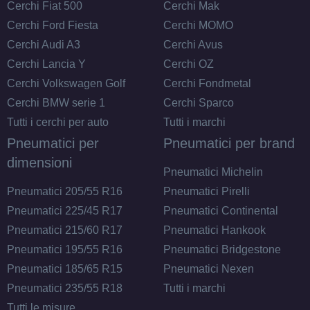
Cerchi Fiat 500
Cerchi Mak
FONDMETAL 9rr Matt
Cerchi Ford Fiesta
Cerchi MOMO
Black 5 fori 17" 7.5X17
Cerchi Audi A3
Cerchi Avus
ET35 5x120
Cerchi Lancia Y
Cerchi OZ
Foro centrale: 72.5mm
Cerchi Volkswagen Golf
Cerchi Fondmetal
Esaurito
Cerchi BMW serie 1
Cerchi Sparco
Tutti i cerchi per auto
Tutti i marchi
FONDMETAL 9rr Glossy
Pneumatici per
Pneumatici per brand
Gold 5 fori 17" 7.5X17
dimensioni
ET35 5x120
Pneumatici Michelin
Foro centrale: 72.5mm
Pneumatici 205/55 R16
Pneumatici Pirelli
Esaurito
Pneumatici 225/45 R17
Pneumatici Continental
Pneumatici 215/60 R17
Pneumatici Hankook
FONDMETAL 9rr Glossy
Pneumatici 195/55 R16
Pneumatici Bridgestone
Silver 5 fori 17" 7.5X17
Pneumatici 185/65 R15
Pneumatici Nexen
ET38 5x114.3
Pneumatici 235/55 R18
Tutti i marchi
Foro centrale: 75mm
Tutti le misure
Esaurito