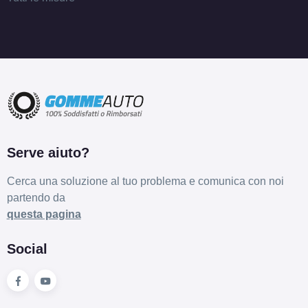
FONDMETAL 9rr Matt
Black 5 fori 17" 7.5X17
ET38 5x114.3
Foro centrale: 75mm
Esaurito
FONDMETAL 9rr Glossy
Serve aiuto?
Gold 5 fori 17" 7.5X17
ET38 5x114.3
Cerca una soluzione al tuo problema e comunica con noi
Foro centrale: 75mm
partendo da
Esaurito
questa pagina
FONDMETAL 9rr Glossy
Social
Silver 5 fori 17" 7.5X17
ET45 5x112
Foro centrale: 75mm