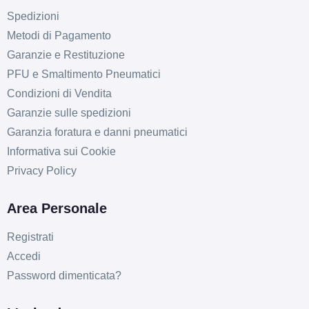
Esaurito
Spedizioni
Metodi di Pagamento
FONDMETAL 9rr Glossy
Garanzie e Restituzione
Silver 4 fori 17" 7X17
PFU e Smaltimento Pneumatici
ET35 4x100
Condizioni di Vendita
Foro centrale: 75mm
Garanzie sulle spedizioni
Esaurito
Garanzia foratura e danni pneumatici
Informativa sui Cookie
FONDMETAL 9rr Matt
Privacy Policy
Black 4 fori 17" 7X17
ET35 4x100
Area Personale
Foro centrale: 75mm
Esaurito
Registrati
Accedi
FONDMETAL 9rr Glossy
Password dimenticata?
Silver 4 fori 17" 7X17
ET35 4x98