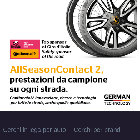
FONDMETAL 9rr Glossy
Silver 5 fori 17" 7.5X17
ET30 5x98
Foro centrale: 58.1mm
Esaurito
FONDMETAL 9rr Glossy
Gold 5 fori 17" 7.5X17
ET30 5x98
Foro centrale: 58.1mm
Esaurito
FONDMETAL 9rr Glossy
Silver 5 fori 17" 7.5X17
ET35 5x120
Foro centrale: 72.5mm
Cerchi in lega per auto
Cerchi per brand
Esaurito