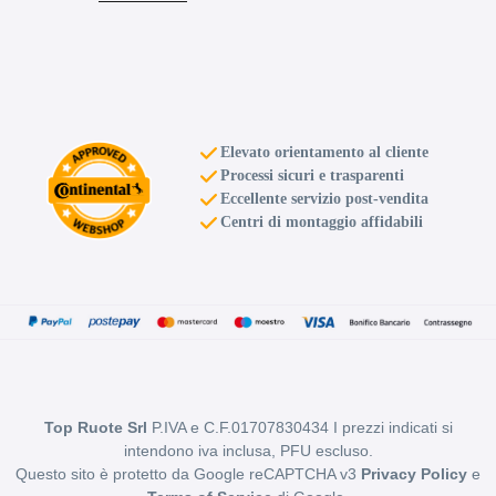
Foro centrale: 75mm
Esaurito
FONDMETAL 9rr Glossy
Silver 4 fori 17" 7X17
Elevato orientamento al cliente
ET35 4x98
Processi sicuri e trasparenti
Foro centrale: 58.1mm
Eccellente servizio post-vendita
Centri di montaggio affidabili
Esaurito
FONDMETAL 9rr Glossy
Gold 4 fori 17" 7X17
ET40 4x100
Foro centrale: 75mm
Esaurito
Top Ruote Srl
P.IVA e C.F.01707830434 I prezzi indicati si
FONDMETAL 9rr Glossy
intendono iva inclusa, PFU escluso.
Silver 5 fori 17" 7X17
Questo sito è protetto da Google reCAPTCHA v3
Privacy Policy
e