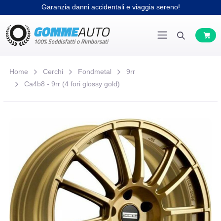
Garanzia danni accidentali e viaggia sereno!
Home
Cerchi
Fondmetal
9rr
Ca4b8 - 9rr (4 fori glossy gold)