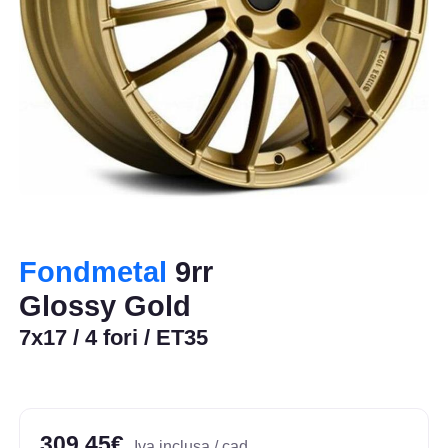
Fondmetal
9rr
Glossy Gold
7x17 / 4 fori / ET35
309,45€
Iva inclusa / cad.