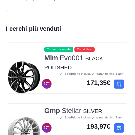
I cerchi più venduti
Consegna rapida
Consigliato
Mim
Evo001
BLACK
POLISHED
Spedizione inclusa
garanzia fino 3 anni
171,35€
17"
Gmp
Stellar
SILVER
Spedizione inclusa
garanzia fino 3 anni
193,97€
17"