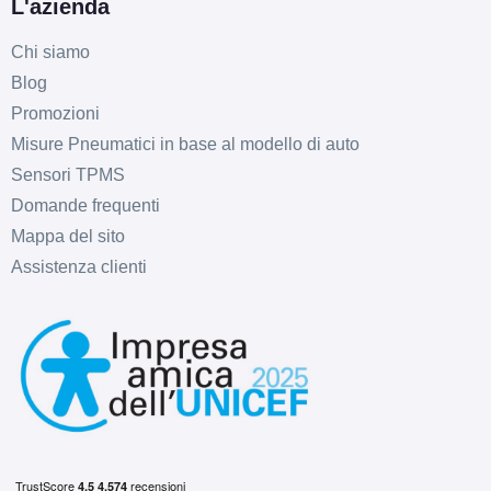
L'azienda
Foro centrale: 58.1mm
Esaurito
Chi siamo
Blog
FONDMETAL 9rr Matt
Promozioni
Black 5 fori 17" 7X17
Misure Pneumatici in base al modello di auto
ET45 5x100
Sensori TPMS
Foro centrale: 56.1mm
Domande frequenti
Esaurito
Mappa del sito
FONDMETAL 9rr Glossy
Assistenza clienti
Silver 4 fori 17" 7X17
ET40 4x100
Foro centrale: 75mm
Esaurito
FONDMETAL 9rr Matt
Black 4 fori 17" 7X17
ET40 4x100