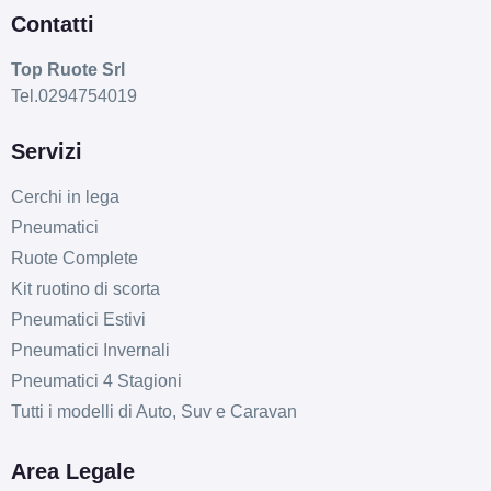
Esaurito
Contatti
FONDMETAL 9rr Glossy
Top Ruote Srl
Gold 5 fori 17" 7.5X17
Tel.0294754019
ET45 5x112
Servizi
Foro centrale: 75mm
Esaurito
Cerchi in lega
Pneumatici
FONDMETAL 9rr Matt
Ruote Complete
Black 5 fori 17" 7.5X17
ET30 5x98
Kit ruotino di scorta
Foro centrale: 58.1mm
Pneumatici Estivi
Esaurito
Pneumatici Invernali
Pneumatici 4 Stagioni
FONDMETAL 9rr Matt
Tutti i modelli di Auto, Suv e Caravan
Black 5 fori 17" 7X17
ET45 5x108
Area Legale
Foro centrale: 75mm