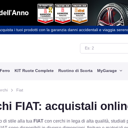
cquista i tuoi prodotti con la garanzia danni accidentali e viaggia seren
 Ferro
KIT Ruote Complete
Ruotino di Scorta
MyGarage
erchi
Fiat
hi FIAT: acquistali onli
 di stile alla tua
FIAT
con cerchi in lega di alta qualità, studiati 
FIAT sono disponibili in diverse dimensioni, finiture e materiali 