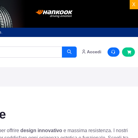
X
o.
Accedi
ne
per offrire
design innovativo
e massima resistenza. I nostri
per soddisfare ogni esigenza estetica e funzionale. Scegli tra