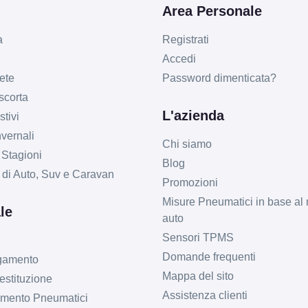
Area Personale
a
Registrati
Accedi
ete
Password dimenticata?
 scorta
L'azienda
tivi
vernali
Chi siamo
 Stagioni
Blog
li di Auto, Suv e Caravan
Promozioni
Misure Pneumatici in base al 
le
auto
Sensori TPMS
Domande frequenti
agamento
Mappa del sito
estituzione
Assistenza clienti
imento Pneumatici