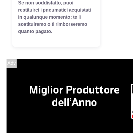
Se non soddisfatto, puoi
restituirci i pneumatici acquistati
in qualunque momento; te li
sostituiremo o ti rimborseremo
quanto pagato.
Adv