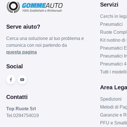
Servizi
Cerchi in leg
Pneumatici
Serve aiuto?
Ruote Compl
Cerca una soluzione al tuo problema e
Kit ruotino di
comunica con noi partendo da
Pneumatici Es
questa pagina
Pneumatici In
Pneumatici 4
Social
Tutti i model
Area Lega
Contatti
Spedizioni
Metodi di P
Top Ruote Srl
Garanzie e R
Tel.0294754019
PFU e Smalt