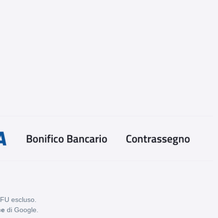
PFU escluso.
ce
di Google.