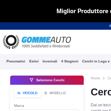
A
Pneumatici
Estivi
Invernali
4 Stagioni
Cerchi in Lega e
Home
C
Selezione Cerchi
Cerc
Dai un tocco
Marca
cerchi per 