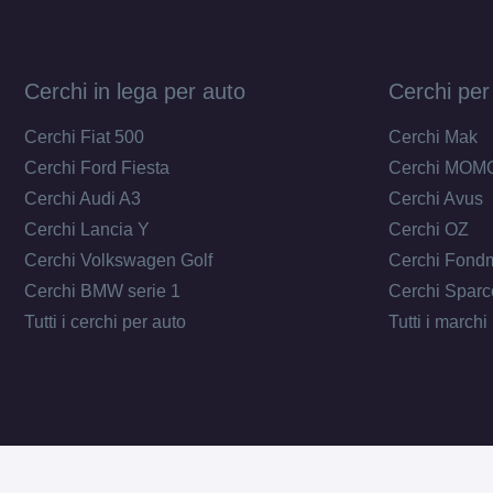
Cerchi in lega per auto
Cerchi per
Cerchi Fiat 500
Cerchi Mak
Cerchi Ford Fiesta
Cerchi MOM
Cerchi Audi A3
Cerchi Avus
Cerchi Lancia Y
Cerchi OZ
Cerchi Volkswagen Golf
Cerchi Fond
Cerchi BMW serie 1
Cerchi Sparc
Tutti i cerchi per auto
Tutti i marchi