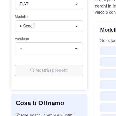
VEICOLO
MODELLO
cerchi in l
veicolo con
Modello
Modell
Versione
Selezion
Mostra i prodotti
Cosa ti Offriamo
Pneumatici, Cerchi e Ruotini