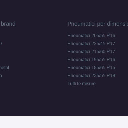
 brand
Pneumatici per dimensi
Pneumatici 205/55 R16
O
Pneumatici 225/45 R17
Pneumatici 215/60 R17
Pneumatici 195/55 R16
metal
Pneumatici 185/65 R15
o
Pneumatici 235/55 R18
Tutti le misure