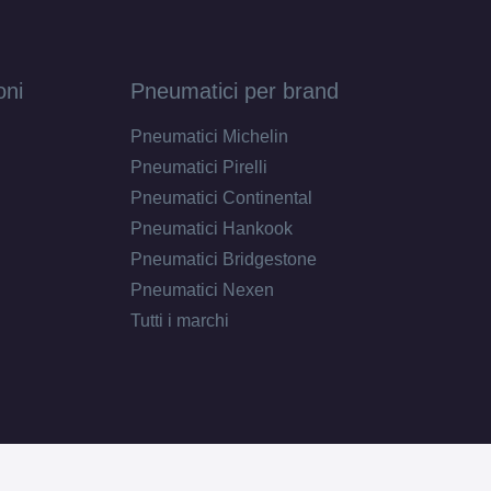
oni
Pneumatici per brand
Pneumatici Michelin
Pneumatici Pirelli
Pneumatici Continental
Pneumatici Hankook
Pneumatici Bridgestone
Pneumatici Nexen
Tutti i marchi