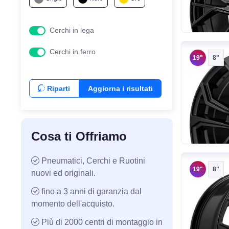
MILLE MIGLIA
MIM
Cerchi in lega
MOMO WHEELS
Cerchi in ferro
MSW
19"
8"
OZ RACING
RC DESIGN
Riparti
Aggiorna i risultati
Cosa ti Offriamo
Pneumatici, Cerchi e Ruotini
19"
8"
nuovi ed originali.
fino a 3 anni di garanzia dal
momento dell'acquisto.
Più di 2000 centri di montaggio in