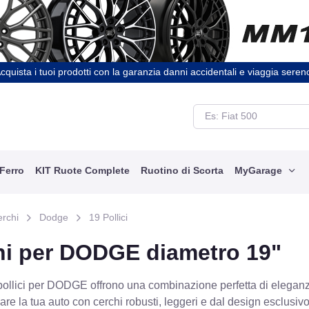
cquista i tuoi prodotti con la garanzia danni accidentali e viaggia seren
 Ferro
KIT Ruote Complete
Ruotino di Scorta
MyGarage
erchi
Dodge
19 Pollici
hi per DODGE diametro 19"
 pollici per DODGE offrono una combinazione perfetta di elegan
are la tua auto con cerchi robusti, leggeri e dal design esclusiv