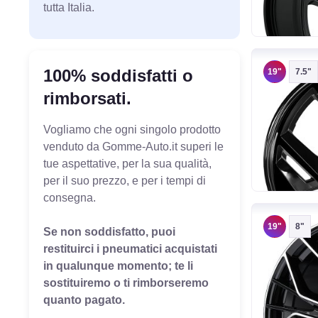
tutta Italia.
100% soddisfatti o
19"
7.5"
rimborsati.
Vogliamo che ogni singolo prodotto
venduto da Gomme-Auto.it superi le
tue aspettative, per la sua qualità,
per il suo prezzo, e per i tempi di
consegna.
19"
8"
Se non soddisfatto, puoi
restituirci i pneumatici acquistati
in qualunque momento; te li
sostituiremo o ti rimborseremo
quanto pagato.