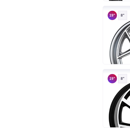
19"
8"
19"
8"