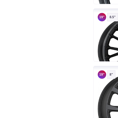
19"
8.5"
19"
8"