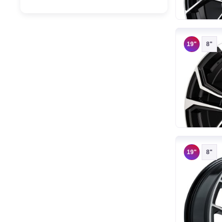
19"
8"
19"
8"