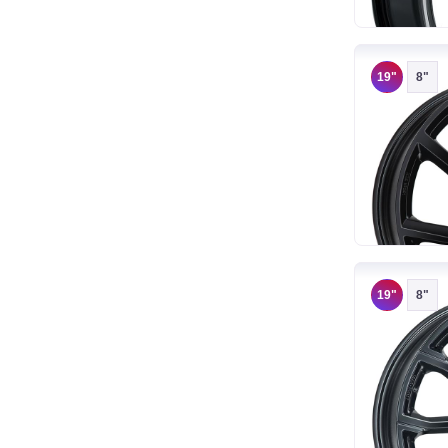
19"
8"
19"
8"