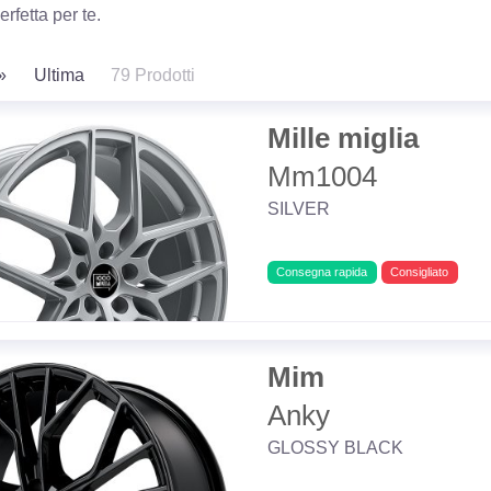
rfetta per te.
»
Ultima
79 Prodotti
Mille miglia
Mm1004
SILVER
Consegna rapida
Consigliato
Mim
Anky
GLOSSY BLACK