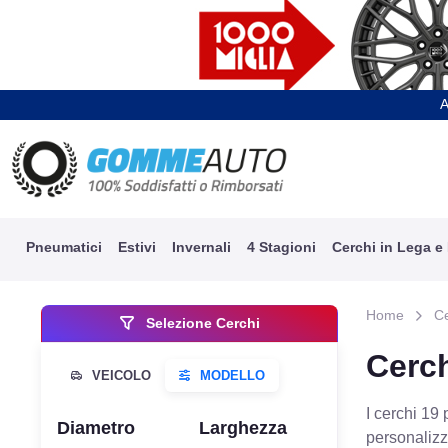
A
Pneumatici
Estivi
Invernali
4 Stagioni
Cerchi in Lega e
Home
C
Selezione Cerchi
Cerc
I cerchi 19
Diametro
Larghezza
personalizz