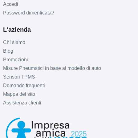
Accedi
AVUS AC-518 Hyper
Password dimenticata?
Silver 4 fori 15" 6X15
ET38 4x108
L'azienda
Foro centrale: 63.4mm
Disponibile
Chi siamo
Blog
AVUS AC-518 Hyper
Promozioni
Silver 4 fori 15" 6X15
Misure Pneumatici in base al modello di auto
ET30 4x98
Sensori TPMS
Foro centrale: 58.1mm
Domande frequenti
Disponibile
Mappa del sito
Assistenza clienti
AVUS AC-518 Hyper
Silver 5 fori 15" 6X15
ET38 5x100
Foro centrale: 57.1mm
Disponibile