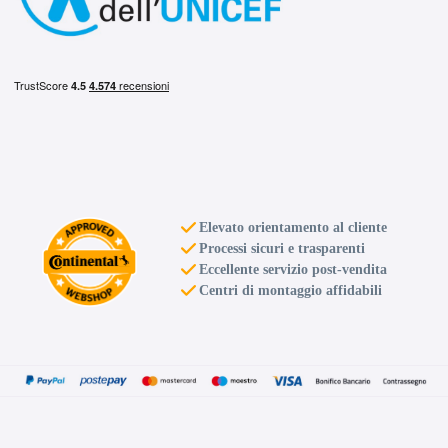
AVUS AC-518 Hyper
Silver 5 fori 15" 6X15
ET47 5x112
Foro centrale: 57.1mm
Disponibile
AVUS AC-518 Hyper
Silver 5 fori 15" 6X15
Elevato orientamento al cliente
ET45 5x114.3
Processi sicuri e trasparenti
Eccellente servizio post-vendita
Foro centrale: 73.1mm
Centri di montaggio affidabili
Disponibile
AVUS AC-518 Hyper
Silver 5 fori 15" 6X15
ET38 5x98
Foro centrale: 58.1mm