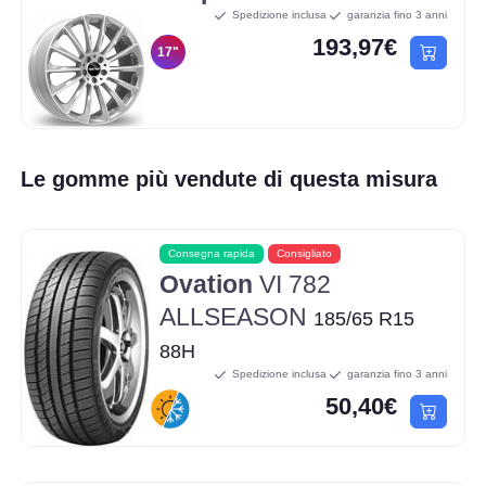
Spedizione inclusa
garanzia fino 3 anni
193,97€
17"
Le gomme più vendute di questa misura
Consegna rapida
Consigliato
Ovation
VI 782
ALLSEASON
185/65 R15
88H
Spedizione inclusa
garanzia fino 3 anni
50,40€