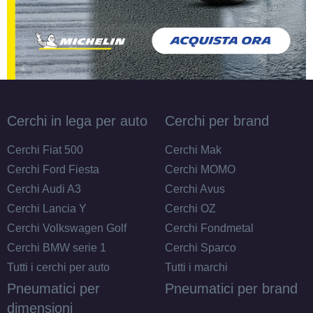
Silver 5 fori 15" 6X15
ET47 5x112
Foro centrale: 57.1mm
Esaurito
AVUS AC-518 Black
Polished 5 fori 15" 6X15
Cerchi in lega per auto
Cerchi per brand
ET38 5x100
Foro centrale: 57.1mm
Cerchi Fiat 500
Cerchi Mak
Esaurito
Cerchi Ford Fiesta
Cerchi MOMO
Cerchi Audi A3
Cerchi Avus
AVUS AC-518 Black 5
Cerchi Lancia Y
Cerchi OZ
fori 15" 6X15 ET38
Cerchi Volkswagen Golf
Cerchi Fondmetal
5x100
Cerchi BMW serie 1
Cerchi Sparco
Foro centrale: 57.1mm
Tutti i cerchi per auto
Tutti i marchi
Esaurito
Pneumatici per
Pneumatici per brand
dimensioni
AVUS AC-518 Black 5