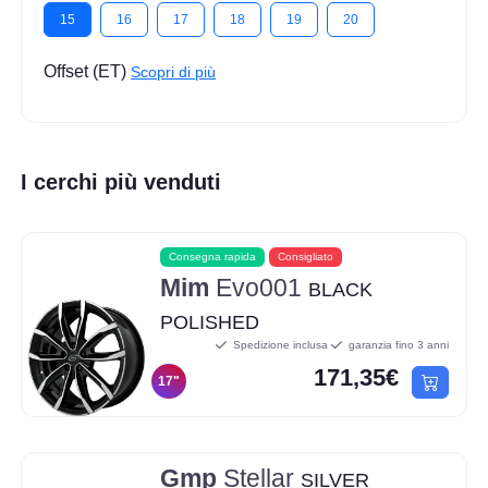
15
16
17
18
19
20
Offset (ET)
Scopri di più
I cerchi più venduti
Consegna rapida
Consigliato
Mim
Evo001
BLACK
POLISHED
Spedizione inclusa
garanzia fino 3 anni
171,35€
17"
Gmp
Stellar
SILVER