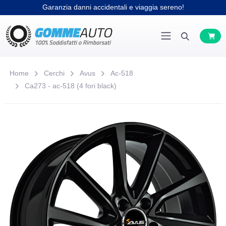
Garanzia danni accidentali e viaggia sereno!
Home
Cerchi
Avus
Ac-518
Ca273 - ac-518 (4 fori black)