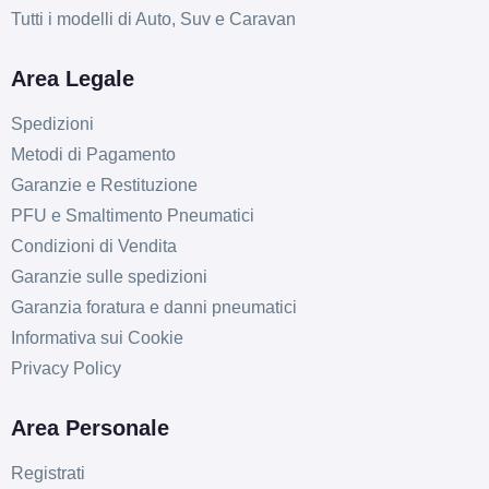
AVUS AC-518 Black 4
Tutti i modelli di Auto, Suv e Caravan
fori 15" 5.5X15 ET40
4x100
Area Legale
Foro centrale: 73.1mm
Spedizioni
Disponibile
Metodi di Pagamento
Garanzie e Restituzione
AVUS AC-518 Hyper
Silver 4 fori 15" 6X15
PFU e Smaltimento Pneumatici
ET38 4x100
Condizioni di Vendita
Foro centrale: 73.1mm
Garanzie sulle spedizioni
Disponibile
Garanzia foratura e danni pneumatici
Informativa sui Cookie
AVUS AC-518 Hyper
Privacy Policy
Silver 4 fori 15" 6X15
ET25 4x108
Area Personale
Foro centrale: 65.1mm
Disponibile
Registrati