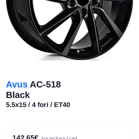
Avus
AC-518
Black
5.5x15 / 4 fori / ET40
142,65€
Iva inclusa / cad.