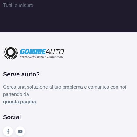
Tutti le misure
Esaurito
ARCASTING Racer Matt
Anthracite 5 fori 16"
7X16 ET10 5x150
Foro centrale: 110.5mm
Esaurito
ARCASTING Racer Matt
Serve aiuto?
Anthracite 5 fori 16"
7X16 ET10 5x165.1
Cerca una soluzione al tuo problema e comunica con noi
Foro centrale: 113.1mm
partendo da
Esaurito
questa pagina
ARCASTING Racer Matt
Social
Anthracite 6 fori 16"
7X16 ET15 6x139.7