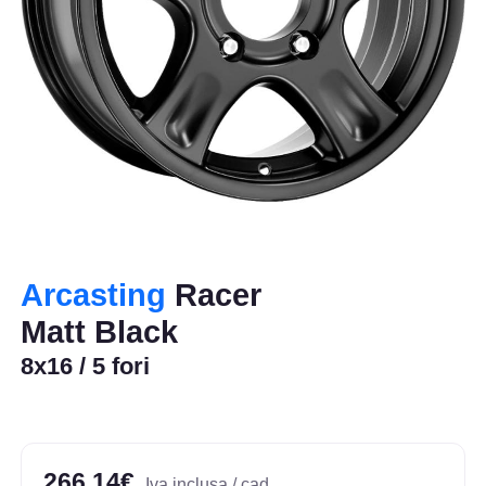
Arcasting
Racer
Matt Black
8x16 / 5 fori
266,14€
Iva inclusa / cad.