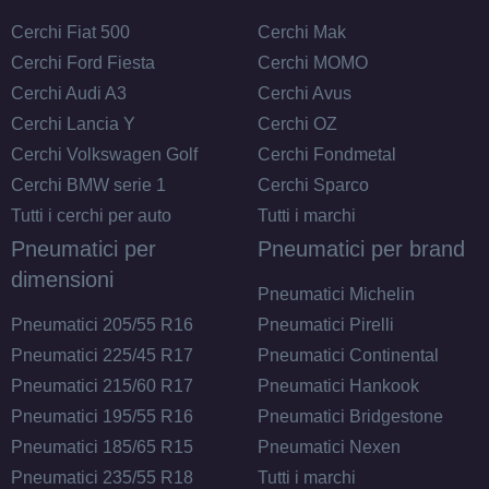
Esaurito
Cerchi Fiat 500
Cerchi Mak
ARCASTING Racer Matt
Cerchi Ford Fiesta
Cerchi MOMO
Black 6 fori 16" 7X16
Cerchi Audi A3
Cerchi Avus
ET15 6x139.7
Cerchi Lancia Y
Cerchi OZ
Foro centrale: 67.1mm
Cerchi Volkswagen Golf
Cerchi Fondmetal
Esaurito
Cerchi BMW serie 1
Cerchi Sparco
Tutti i cerchi per auto
Tutti i marchi
ARCASTING Racer Matt
Pneumatici per
Pneumatici per brand
Black 6 fori 16" 7X16
dimensioni
ET15 6x114.3
Pneumatici Michelin
Foro centrale: 66.1mm
Pneumatici 205/55 R16
Pneumatici Pirelli
Esaurito
Pneumatici 225/45 R17
Pneumatici Continental
Pneumatici 215/60 R17
Pneumatici Hankook
ARCASTING Racer Matt
Pneumatici 195/55 R16
Pneumatici Bridgestone
Anthracite 5 fori 16"
Pneumatici 185/65 R15
Pneumatici Nexen
7X16 ET30 5x130
Pneumatici 235/55 R18
Tutti i marchi
Foro centrale: 84.1mm