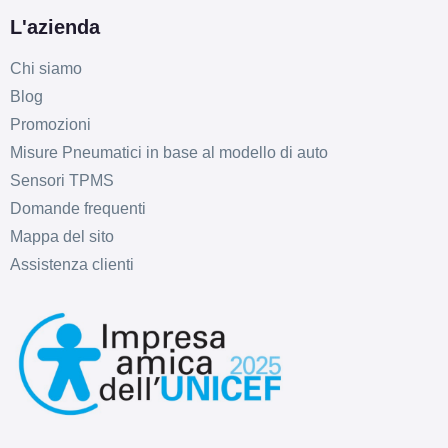
ET10 5x165.1
L'azienda
Foro centrale: 113.1mm
Esaurito
Chi siamo
Blog
ARCASTING Racer Matt
Promozioni
Bronze 6 fori 16" 7X16
Misure Pneumatici in base al modello di auto
ET15 6x139.7
Sensori TPMS
Foro centrale: 110.5mm
Domande frequenti
Esaurito
Mappa del sito
ARCASTING Racer Matt
Assistenza clienti
Bronze 6 fori 16" 7X16
ET15 6x139.7
Foro centrale: 67.1mm
Esaurito
ARCASTING Racer Matt
Bronze 6 fori 16" 7X16