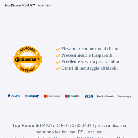
ET-10 6x139.7
Foro centrale: 110.5mm
Esaurito
ARCASTING Racer Matt
Bronze 6 fori 16" 7X16
Elevato orientamento al cliente
ET15 6x114.3
Processi sicuri e trasparenti
Foro centrale: 66.1mm
Eccellente servizio post-vendita
Centri di montaggio affidabili
Esaurito
ARCASTING Racer Matt
Black 5 fori 16" 7X16
ET-8 5x139.7
Foro centrale: 108.3mm
Disponibile
Top Ruote Srl
P.IVA e C.F.01707830434 I prezzi indicati si
ARCASTING Racer Matt
intendono iva inclusa, PFU escluso.