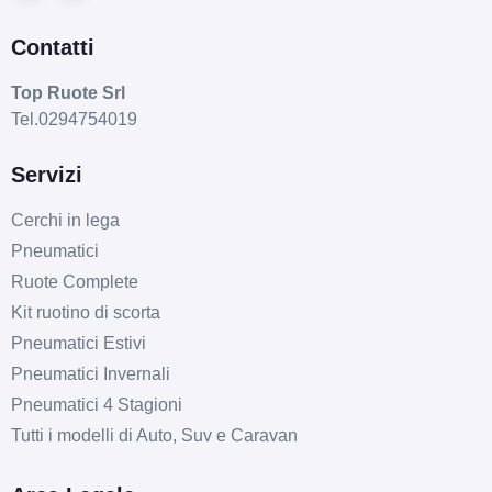
Foro centrale: 67.1mm
Esaurito
Contatti
ARCASTING Racer Matt
Top Ruote Srl
Anthracite 6 fori 16"
Tel.0294754019
7X16 ET-10 6x139.7
Servizi
Foro centrale: 110.5mm
Esaurito
Cerchi in lega
Pneumatici
ARCASTING Racer Matt
Ruote Complete
Anthracite 6 fori 16"
7X16 ET15 6x114.3
Kit ruotino di scorta
Foro centrale: 66.1mm
Pneumatici Estivi
Esaurito
Pneumatici Invernali
Pneumatici 4 Stagioni
ARCASTING Racer Matt
Tutti i modelli di Auto, Suv e Caravan
Bronze 5 fori 16" 7X16
ET30 5x130