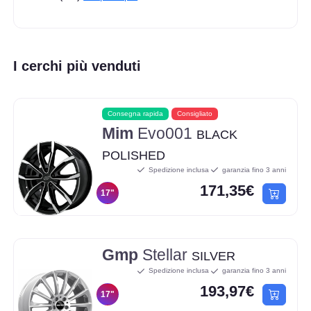
I cerchi più venduti
Consegna rapida
Consigliato
Mim
Evo001
BLACK
POLISHED
Spedizione inclusa
garanzia fino 3 anni
171,35€
17"
Gmp
Stellar
SILVER
Spedizione inclusa
garanzia fino 3 anni
193,97€
17"