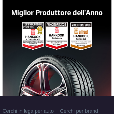
ARCASTING Racer Matt
Black 5 fori 16" 7X16
ET30 5x130
Foro centrale: 84.1mm
Esaurito
ARCASTING Racer Matt
Black 5 fori 16" 7X16
ET10 5x150
Foro centrale: 110.5mm
Esaurito
ARCASTING Racer Matt
Black 5 fori 16" 7X16
ET10 5x165.1
Foro centrale: 113.1mm
Cerchi in lega per auto
Cerchi per brand