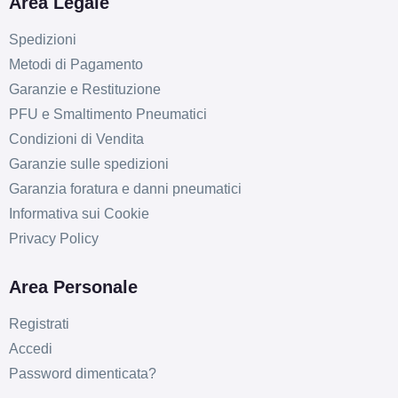
Area Legale
Foro centrale: 84.1mm
Esaurito
Spedizioni
Metodi di Pagamento
ARCASTING Racer Matt
Garanzie e Restituzione
Bronze 5 fori 16" 7X16
PFU e Smaltimento Pneumatici
ET10 5x150
Condizioni di Vendita
Foro centrale: 110.5mm
Garanzie sulle spedizioni
Esaurito
Garanzia foratura e danni pneumatici
Informativa sui Cookie
ARCASTING Racer Matt
Privacy Policy
Bronze 5 fori 16" 7X16
ET-8 5x139.7
Area Personale
Foro centrale: 108.3mm
Esaurito
Registrati
Accedi
ARCASTING Racer Matt
Password dimenticata?
Bronze 5 fori 16" 7X16