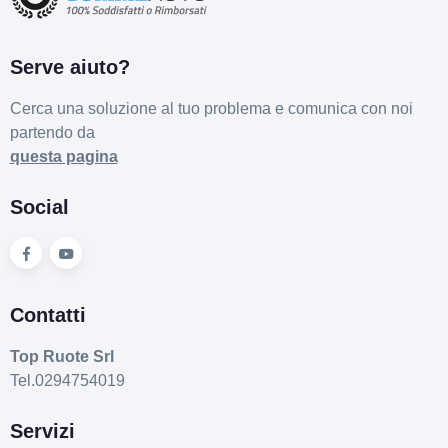
ARCASTING Predator
Serve aiuto?
Matt Bronze 5 fori 19"
8X19 ET25 5x112
Cerca una soluzione al tuo problema e comunica con noi
Foro centrale: 66.6mm
partendo da
Esaurito
questa pagina
ARCASTING Predator
Social
Matt Bronze 5 fori 19"
8X19 ET35 5x112
Foro centrale: 66.6mm
Esaurito
Contatti
ARCASTING Predator
Top Ruote Srl
Tel.0294754019
Matt Bronze 5 fori 19"
8X19 ET43 5x112
Servizi
Foro centrale: 66.6mm