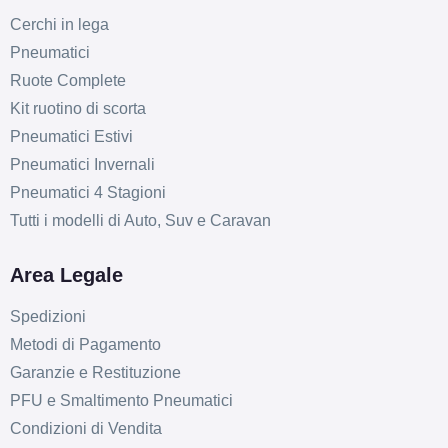
Esaurito
Cerchi in lega
Pneumatici
ARCASTING Predator
Ruote Complete
Matt Bronze 5 fori 19"
Kit ruotino di scorta
8X19 ET43 5x114.3
Pneumatici Estivi
Foro centrale: 67.1mm
Pneumatici Invernali
Esaurito
Pneumatici 4 Stagioni
ARCASTING Predator
Tutti i modelli di Auto, Suv e Caravan
Matt Bronze 5 fori 19"
9X19 ET40 5x112
Area Legale
Foro centrale: 66.6mm
Spedizioni
Esaurito
Metodi di Pagamento
ARCASTING Predator
Garanzie e Restituzione
Matt Bronze 5 fori 19"
PFU e Smaltimento Pneumatici
9X19 ET40 5x114.3
Condizioni di Vendita
Foro centrale: 64.1mm