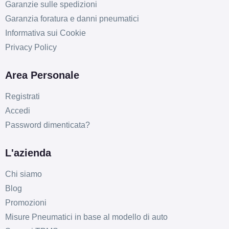
Garanzie sulle spedizioni
Esaurito
Garanzia foratura e danni pneumatici
Informativa sui Cookie
ARCASTING Predator
Privacy Policy
Matt Bronze 5 fori 19"
9X19 ET40 5x120
Area Personale
Foro centrale: 72.6mm
Esaurito
Registrati
Accedi
ARCASTING Predator
Password dimenticata?
Black Polished 5 fori
19" 8X19 ET27 5x110
L'azienda
Foro centrale: 65.1mm
Esaurito
Chi siamo
Blog
ARCASTING Predator
Promozioni
Black Polished 5 fori
Misure Pneumatici in base al modello di auto
19" 9X19 ET40 5x114.3