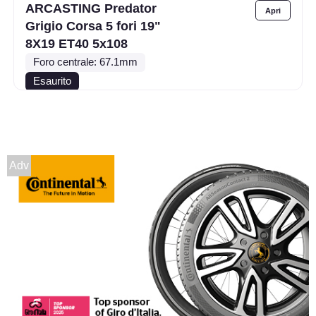
ARCASTING Predator
Grigio Corsa 5 fori 19"
8X19 ET40 5x108
Foro centrale: 67.1mm
Esaurito
ARCASTING Predator
Grigio Corsa 5 fori 19"
8X19 ET27 5x110
Adv
Foro centrale: 65.1mm
Esaurito
ARCASTING Predator
Grigio Corsa 5 fori 19"
8X19 ET25 5x112
Foro centrale: 66.6mm
Esaurito