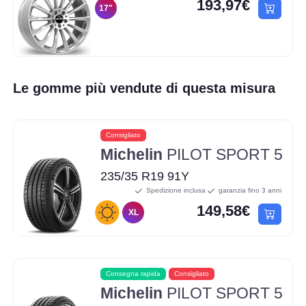
193,97€
17"
Le gomme più vendute di questa misura
Consigliato
Michelin
PILOT SPORT 5
235/35 R19 91Y
Spedizione inclusa
garanzia fino 3 anni
149,58€
XL
Consegna rapida
Consigliato
Michelin
PILOT SPORT 5