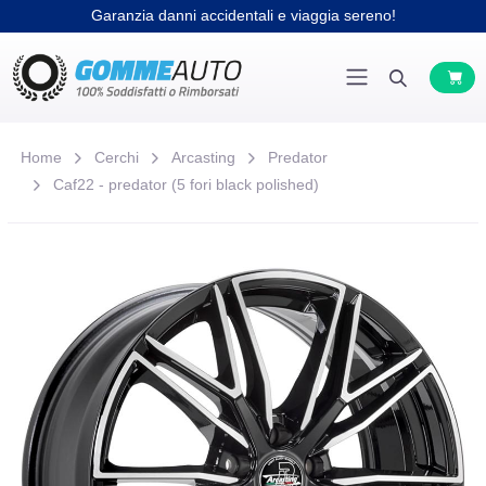
Garanzia danni accidentali e viaggia sereno!
Home
Cerchi
Arcasting
Predator
Caf22 - predator (5 fori black polished)