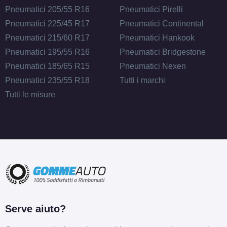
Pneumatici 205/55 R16
Pneumatici Pirelli
Pneumatici 225/45 R17
Pneumatici Continental
Pneumatici 215/60 R17
Pneumatici Hankook
Pneumatici 195/55 R16
Pneumatici Bridgestone
Pneumatici 185/65 R15
Pneumatici Nexen
Pneumatici 235/55 R18
Tutti i marchi
Tutti le misure
Serve aiuto?