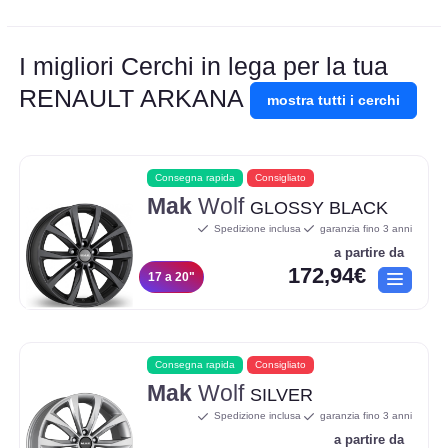
I migliori Cerchi in lega per la tua
RENAULT ARKANA
mostra tutti i cerchi
Consegna rapida
Consigliato
Mak
Wolf
GLOSSY BLACK
Spedizione inclusa
garanzia fino 3 anni
a partire da
172,94€
17 a 20"
Consegna rapida
Consigliato
Mak
Wolf
SILVER
Spedizione inclusa
garanzia fino 3 anni
a partire da