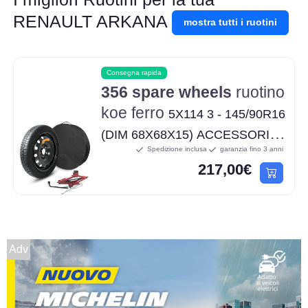
RENAULT ARKANA
mostra tutti i ruotini
Consegna rapida
356 spare wheels
ruotino
koe ferro
5X114 3 - 145/90R16
(DIM 68X68X15) ACCESSORI
Spedizione inclusa
garanzia fino 3 anni
INCLUSI
217,00€
(CRICK/CHIAVE/SACCA)
Adv