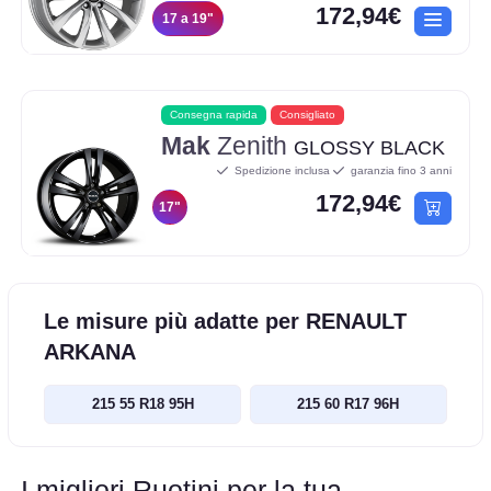
172,94€
17 a 19"
Consegna rapida
Consigliato
Mak
Zenith
GLOSSY BLACK
Spedizione inclusa
garanzia fino 3 anni
172,94€
17"
Le misure più adatte per RENAULT
ARKANA
215 55 R18 95H
215 60 R17 96H
I migliori Ruotini per la tua