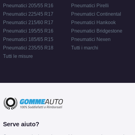
Pneumatici 205/55 R16
Pneumatici Pirelli
Pneumatici 225/45 R17
Pneumatici Continental
Pneumatici 215/60 R17
Pneumatici Hankook
Pneumatici 195/55 R16
Pneumatici Bridgestone
Pneumatici 185/65 R15
Pneumatici Nexen
Pneumatici 235/55 R18
Tutti i marchi
Tutti le misure
Serve aiuto?