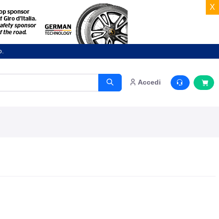
X
o.
Accedi