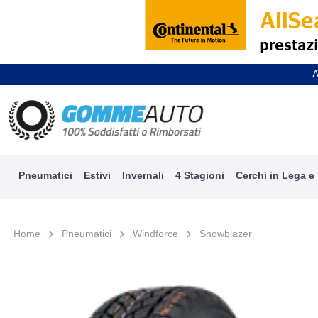
A
Pneumatici
Estivi
Invernali
4 Stagioni
Cerchi in Lega e
Home
Pneumatici
Windforce
Snowblazer