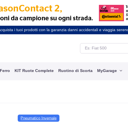
cquista i tuoi prodotti con la garanzia danni accidentali e viaggia seren
 Ferro
KIT Ruote Complete
Ruotino di Scorta
MyGarage
Pneumatico Invernale