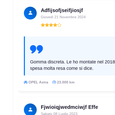
Adfijsofjseifjiosjf
Giovedì 21 Novembre 2024
Gomma discreta. Le ho montate nel 2018, 
spesa molta resa come si dice.
OPEL Astra
23.000 km
Fjwioiqjwedmciwjf Effe
Sabato 08 Luglio 2023