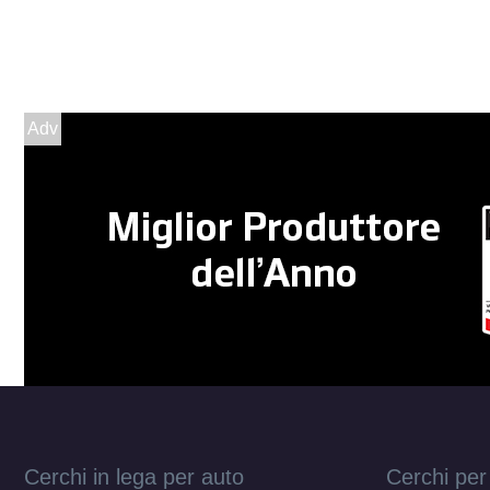
Adv
Cerchi in lega per auto
Cerchi per