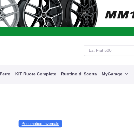
cquista i tuoi prodotti con la garanzia danni accidentali e viaggia seren
 Ferro
KIT Ruote Complete
Ruotino di Scorta
MyGarage
Pneumatico Invernale