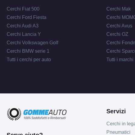
Cerchi Fiat 500
Cerchi Mak
Cerchi Ford Fiesta
Cerchi MOM
Cerchi Audi A3
Cerchi Avus
Cerchi Lancia Y
Cerchi OZ
Cerchi Volkswagen Golf
Cerchi Fond
Cerchi BMW serie 1
Cerchi Sparc
Tutti i cerchi per auto
Tutti i marchi
Servizi
Cerchi in leg
Pneumatici
Serve aiuto?