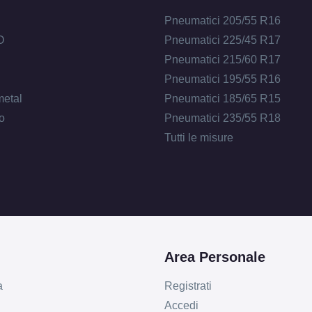
Pneumatici 205/55 R16
O
Pneumatici 225/45 R17
Pneumatici 215/60 R17
Pneumatici 195/55 R16
metal
Pneumatici 185/65 R15
o
Pneumatici 235/55 R18
Tutti le misure
Area Personale
a
Registrati
Accedi