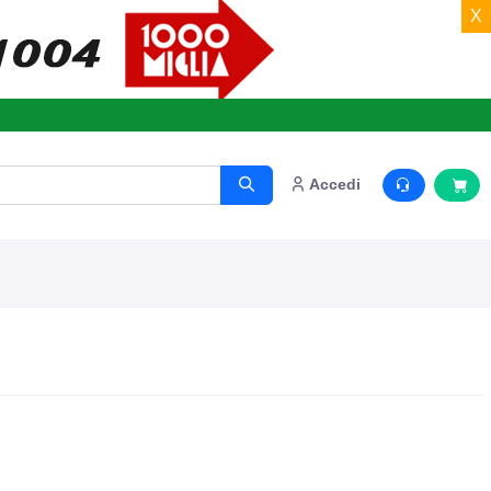
X
o.
Accedi