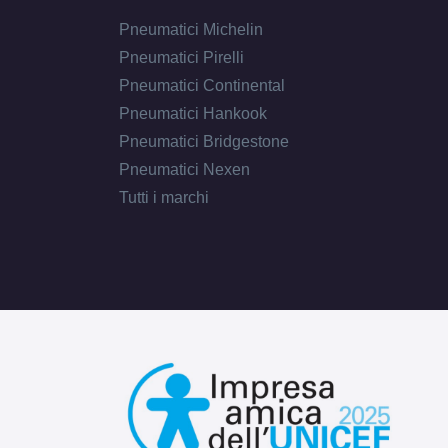
Pneumatici Michelin
Pneumatici Pirelli
Pneumatici Continental
Pneumatici Hankook
Pneumatici Bridgestone
Pneumatici Nexen
Tutti i marchi
E
C
72
db