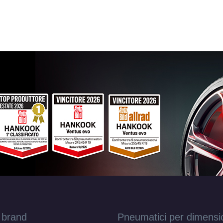
 brand
Pneumatici per dimensi