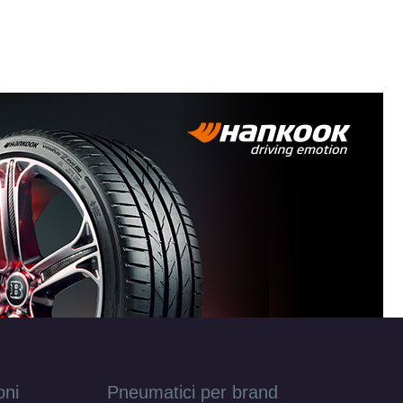
oni
Pneumatici per brand