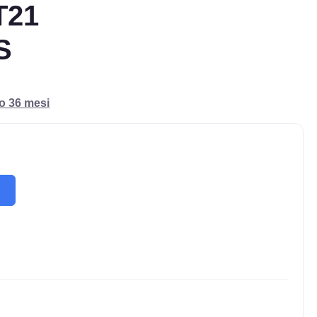
T21
S
ro 36 mesi