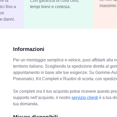
re la
Con garanzia di costi certi,
massimo 
ci fino a
tempi brevi e cortesia.
con
 e danni.
Informazioni
Per un montaggio semplice e veloce, puoi affidarti alla 
territorio italiano. Scegliendo la spedizione diretta al gom
appuntamento in base alle tue esigenze. Su Gomme-Aut
Pneumatici, Kit Completi e Ruotini di scorta, con spediz
Se completi ora il tuo acquisto potrai ricevere questo pr
supporto nell’acquisto, il nostro
servizio clienti
è a tua di
tua domanda.