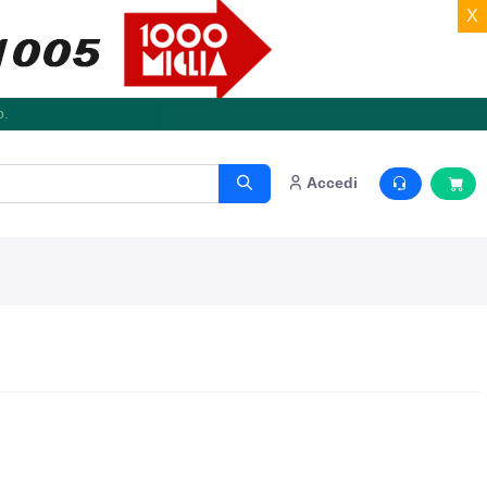
X
o.
Accedi