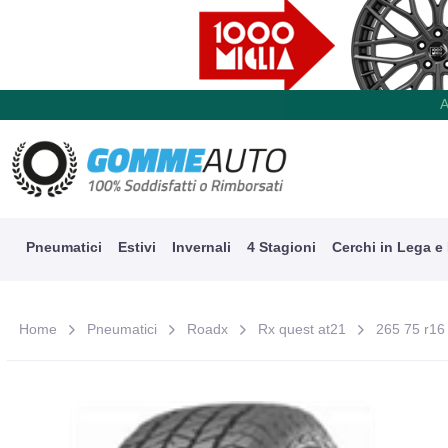
A
Pneumatici
Estivi
Invernali
4 Stagioni
Cerchi in Lega e
Home
Pneumatici
Roadx
Rx quest at21
265 75 r16