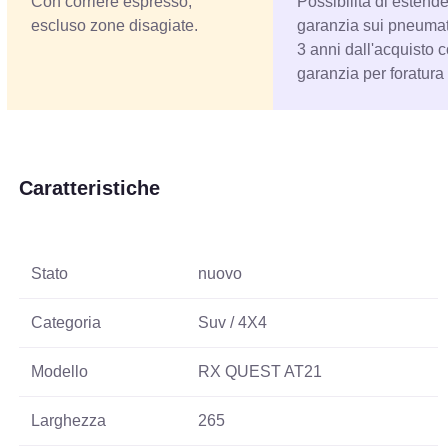
Con corriere espresso,
Possibilità di estende
escluso zone disagiate.
garanzia sui pneumati
3 anni dall'acquisto 
garanzia per foratura
Caratteristiche
Stato
nuovo
Categoria
Suv / 4X4
Modello
RX QUEST AT21
Larghezza
265