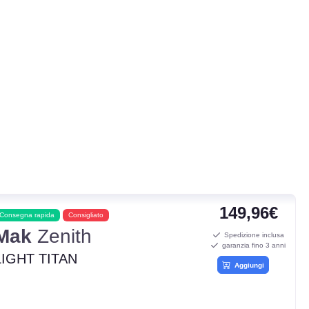
149,96€
Consegna rapida
Consigliato
Mak
Zenith
Spedizione inclusa
garanzia fino 3 anni
LIGHT TITAN
Aggiungi