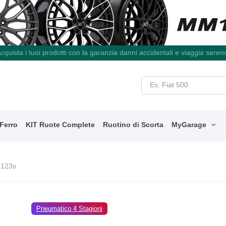
cquista i tuoi prodotti con la garanzia danni accidentali e viaggia seren
 Ferro
KIT Ruote Complete
Ruotino di Scorta
MyGarage
 123s
Pneumatico 4 Stagioni