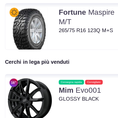
Fortune
Maspire
M/T
265/75 R16 123Q M+S
Cerchi in lega più venduti
Consegna rapida
Consigliato
16"
Mim
Evo001
GLOSSY BLACK