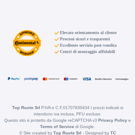
Elevato orientamento al cliente
Processi sicuri e trasparenti
Eccellente servizio post-vendita
Centri di montaggio affidabili
Top Ruote Srl
P.IVA e C.F.01707830434 I prezzi indicati si
intendono iva inclusa, PFU escluso.
Questo sito è protetto da Google reCAPTCHA v3
Privacy Policy
e
Terms of Service
di Google.
© Site created by
Top Ruote Srl
- Designed by
TC