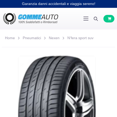
Garanzia danni accidentali e viaggia sereno!
Home
Pneumatici
Nexen
N'fera sport suv