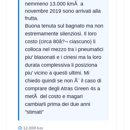
nemmeno 13.000 kmÂ a
novembre 2019 sono arrivati alla
E
B
69
db
frutta.
Buona tenuta sul bagnato ma non
estremamente silenziosi. Il loro
costo (circa 80â?¬ ciascuno) li
colloca nel mezzo tra i pneumatici
piu' blasonati e i cinesi ma la loro
durata complessiva li posiziona
E
B
69
db
piu' vicino a questi ultimi. Mi
chiedo quindi se non Ã¨ il caso di
comprare degli Atras Green 4s a
metÃ del costo e magari
cambiarli prima dei due anni
"stimati"
F
B
69
12.000 km
db