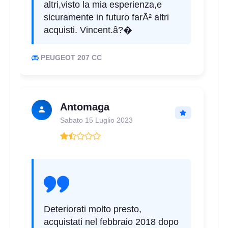
altri,visto la mia esperienza,e
sicuramente in futuro farÃ² altri
acquisti. Vincent.â?�
E
B
69
db
PEUGEOT 207 CC
Antomaga
Sabato 15 Luglio 2023
E
B
69
db
Deteriorati molto presto,
acquistati nel febbraio 2018 dopo