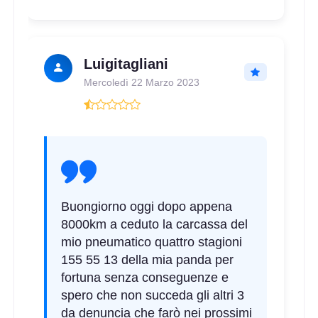
Luigitagliani
Mercoledì 22 Marzo 2023
F
B
69
db
Buongiorno oggi dopo appena
8000km a ceduto la carcassa del
mio pneumatico quattro stagioni
155 55 13 della mia panda per
fortuna senza conseguenze e
E
B
69
db
spero che non succeda gli altri 3
da denuncia che farò nei prossimi