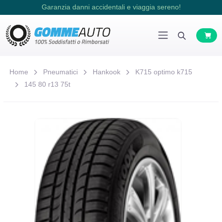
Garanzia danni accidentali e viaggia sereno!
Home
Pneumatici
Hankook
K715 optimo k715
145 80 r13 75t