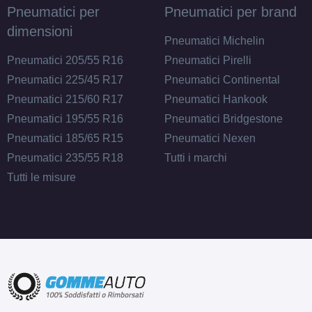
Pneumatici per
Pneumatici per brand
dimensioni
Pneumatici Michelin
Pneumatici 205/55 R16
Pneumatici Pirelli
Pneumatici 225/45 R17
Pneumatici Continental
Pneumatici 215/60 R17
Pneumatici Hankook
Pneumatici 195/55 R16
Pneumatici Bridgestone
Pneumatici 185/65 R15
Pneumatici Nexen
Pneumatici 235/55 R18
Tutti i marchi
Tutti le misure