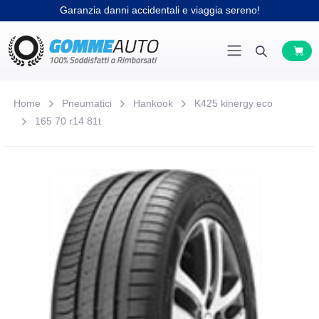
Garanzia danni accidentali e viaggia sereno!
Home
Pneumatici
Hankook
K425 kinergy eco
165 70 r14 81t