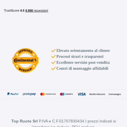
D
D
69
db
Elevato orientamento al cliente
Processi sicuri e trasparenti
Eccellente servizio post-vendita
Centri di montaggio affidabili
B
C
64
db
Top Ruote Srl
P.IVA e C.F.01707830434 I prezzi indicati si
intendono iva inclusa, PFU escluso.