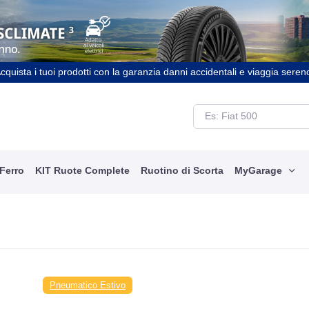
cquista i tuoi prodotti con la garanzia danni accidentali e viaggia seren
 Ferro
KIT Ruote Complete
Ruotino di Scorta
MyGarage
Pneumatico Estivo