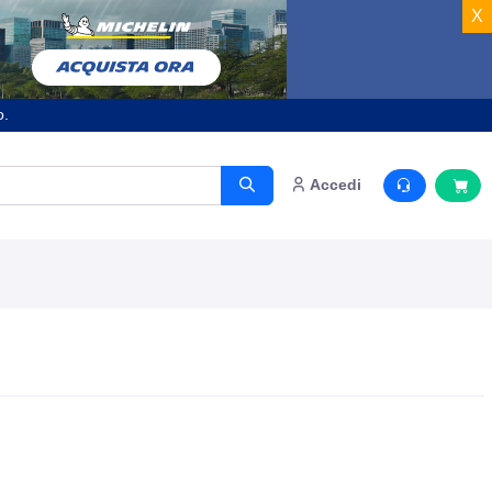
X
o.
Accedi