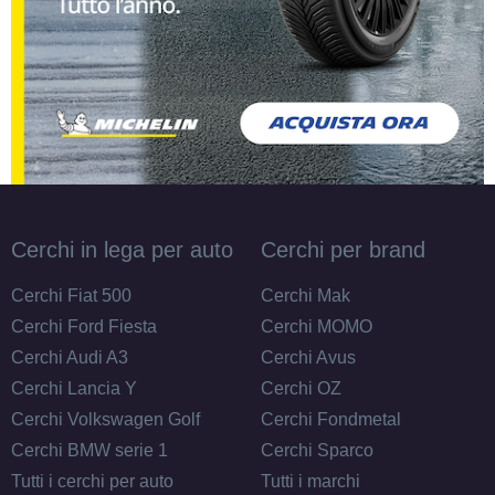
185/60 R14 82H M+S
Disponibile
185/65 R14 86T M+S
Disponibile
Cerchi in lega per auto
Cerchi per brand
175/70 R14 84T M+S
Cerchi Fiat 500
Cerchi Mak
Disponibile
Cerchi Ford Fiesta
Cerchi MOMO
Cerchi Audi A3
Cerchi Avus
Cerchi Lancia Y
Cerchi OZ
175/70 R14 84T M+S
Cerchi Volkswagen Golf
Cerchi Fondmetal
DT1
Disponibile
Cerchi BMW serie 1
Cerchi Sparco
Tutti i cerchi per auto
Tutti i marchi