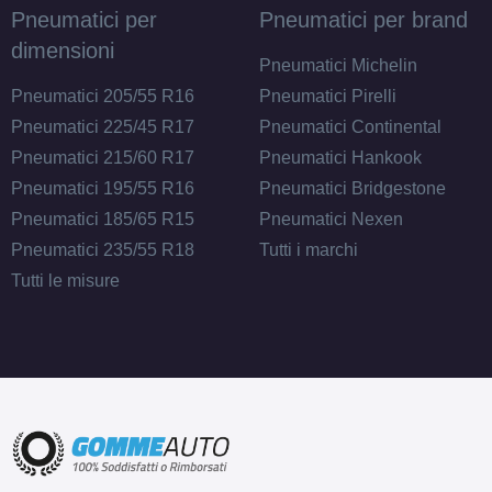
Pneumatici per
Pneumatici per brand
dimensioni
Pneumatici Michelin
Pneumatici 205/55 R16
Pneumatici Pirelli
Pneumatici 225/45 R17
Pneumatici Continental
Pneumatici 215/60 R17
Pneumatici Hankook
Pneumatici 195/55 R16
Pneumatici Bridgestone
Pneumatici 185/65 R15
Pneumatici Nexen
Pneumatici 235/55 R18
Tutti i marchi
Tutti le misure