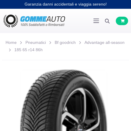
Garanzia danni accidentali e viaggia sereno!
Home
Pneumatici
Bf goodrich
Advantage all-season
185 65 r14 86h