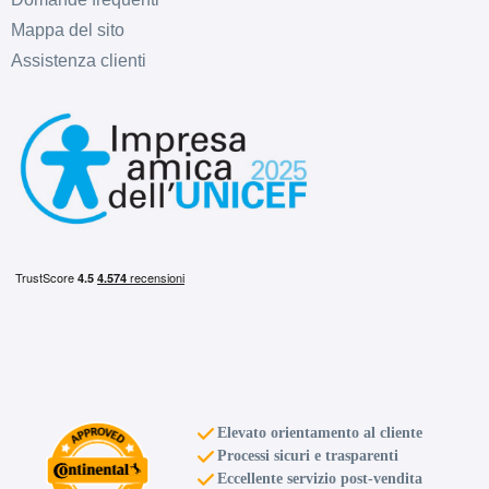
Mappa del sito
Assistenza clienti
D
B
69
db
D
C
69
db
Elevato orientamento al cliente
Processi sicuri e trasparenti
Eccellente servizio post-vendita