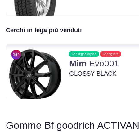
Cerchi in lega più venduti
Consegna rapida
Consigliato
16"
Mim
Evo001
GLOSSY BLACK
Gomme Bf goodrich ACTIVA