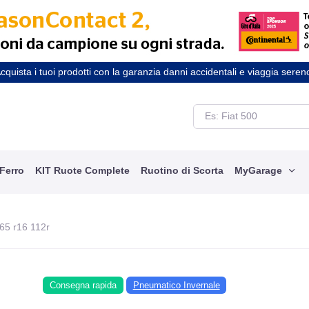
cquista i tuoi prodotti con la garanzia danni accidentali e viaggia seren
 Ferro
KIT Ruote Complete
Ruotino di Scorta
MyGarage
65 r16 112r
Consegna rapida
Pneumatico Invernale