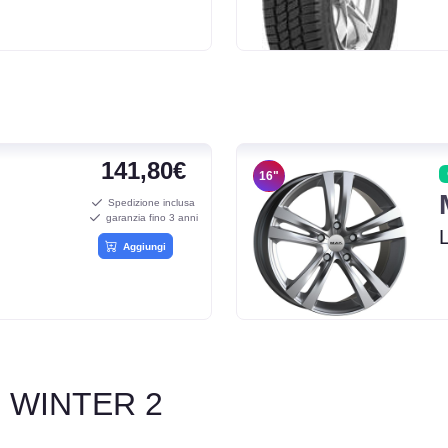
141,80€
16"
Spedizione inclusa
garanzia fino 3 anni
Aggiungi
N WINTER 2