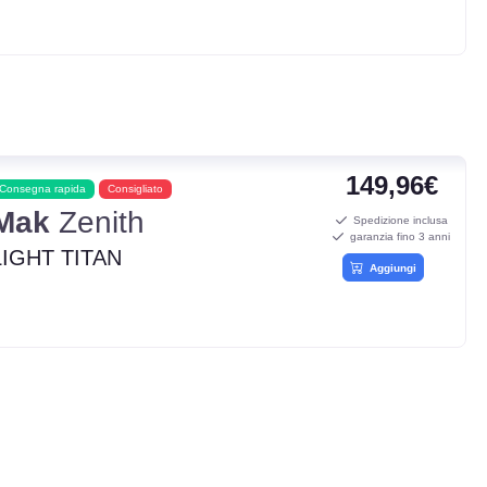
149,96€
Consegna rapida
Consigliato
Mak
Zenith
Spedizione inclusa
garanzia fino 3 anni
LIGHT TITAN
Aggiungi