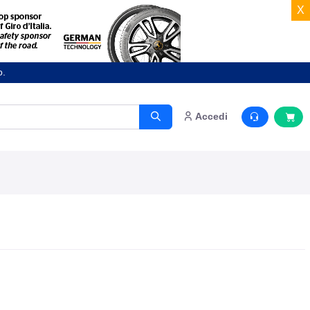
X
o.
Accedi