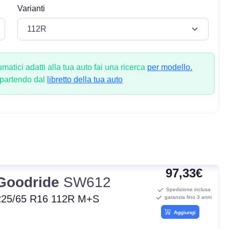
Varianti
atici adatti alla tua auto fai una ricerca
per modello.
 partendo dal
libretto della tua auto
97,33€
Goodride
SW612
Spedizione inclusa
225/65 R16 112R M+S
garanzia fino 3 anni
Aggiungi