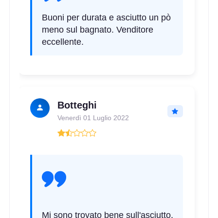
Buoni per durata e asciutto un pò
meno sul bagnato. Venditore
eccellente.
175/65 R13 80T
Disponibile
165/70 R13 83T XL
Botteghi
Disponibile
Venerdì 01 Luglio 2022
185/70 R13 86T
Disponibile
Mi sono trovato bene sull'asciutto,
145/70 R13 71T