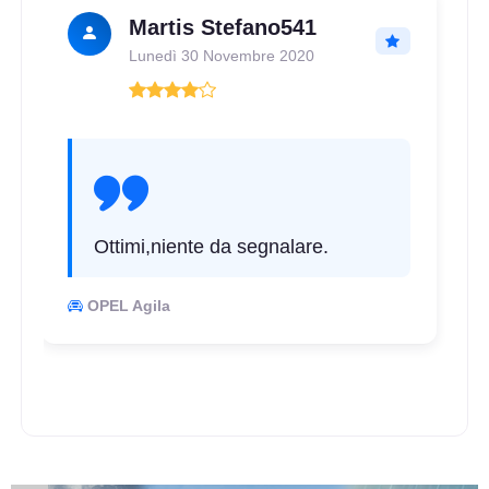
Martis Stefano541
D
C
70
Lunedì 30 Novembre 2020
db
Ottimi,niente da segnalare.
D
C
70
db
OPEL Agila