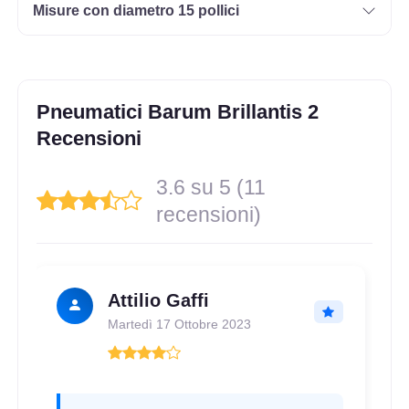
Misure con diametro 15 pollici
155/65 R13 73T
Disponibile
Pneumatici Barum Brillantis 2
175/70 R13 82T
Recensioni
Disponibile
3.6 su 5 (11
recensioni)
165/65 R13 77T
Disponibile
Attilio Gaffi
Martedì 17 Ottobre 2023
145/70 R13 71T
Disponibile