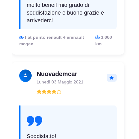
molto beneil mio grado di
soddisfazione e buono grazie e
arrivederci
fiat punto renault 4 erenault
3.000
megan
km
D
C
70
db
Nuovademcar
Lunedì 03 Maggio 2021
D
C
70
db
Soddisfatto!