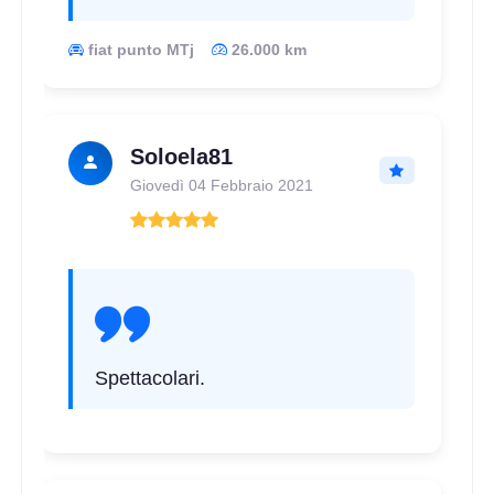
fiat punto MTj
26.000 km
D
C
70
db
Soloela81
Giovedì 04 Febbraio 2021
D
C
70
db
Spettacolari.