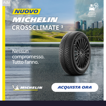
D
C
71
db
Adv
D
C
70
db
F
C
70
db