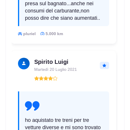
presa sul bagnato...anche nei
consumi del carburante,non
posso dire che siano aumentati..
pluriel
5.000 km
D
C
70
db
Spirito Luigi
Martedì 20 Luglio 2021
D
C
70
db
ho aquistato tre treni per tre
vetture diverse e mi sono trovato