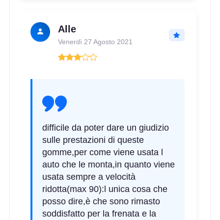
D
C
70
db
Alle
Venerdì 27 Agosto 2021
D
C
70
db
difficile da poter dare un giudizio
sulle prestazioni di queste
gomme,per come viene usata l
auto che le monta,in quanto viene
usata sempre a velocità
ridotta(max 90):l unica cosa che
posso dire,è che sono rimasto
soddisfatto per la frenata e la
D
C
70
db