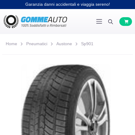
Garanzia danni accidentali e viaggia sereno!
Home
Pneumatici
Austone
Sp901