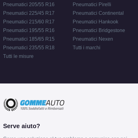
Pneumatici 205/55 R16
Pneumatici Pirelli
Pneumatici 225/45 R17
Pneumatici Continental
Pneumatici 215/60 R17
Pneumatici Hankook
Pneumatici 195/55 R16
Pneumatici Bridgestone
Pneumatici 185/65 R15
Pneumatici Nexen
Pneumatici 235/55 R18
Tutti i marchi
Tutti le misure
Serve aiuto?