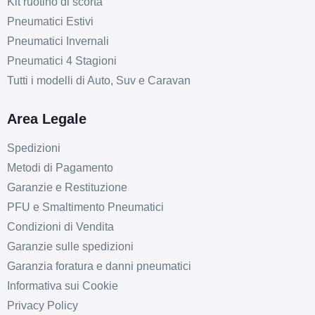
Kit ruotino di scorta
Pneumatici Estivi
Pneumatici Invernali
Pneumatici 4 Stagioni
Tutti i modelli di Auto, Suv e Caravan
Area Legale
Spedizioni
Metodi di Pagamento
E
E
71
Garanzie e Restituzione
db
PFU e Smaltimento Pneumatici
Condizioni di Vendita
Garanzie sulle spedizioni
Garanzia foratura e danni pneumatici
Informativa sui Cookie
Privacy Policy