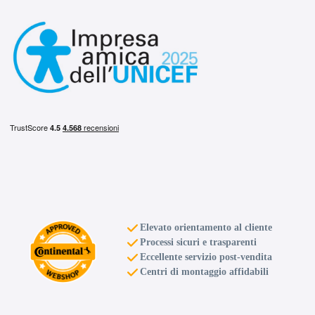
E
E
71
db
Elevato orientamento al cliente
Processi sicuri e trasparenti
Eccellente servizio post-vendita
E
E
71
db
Centri di montaggio affidabili