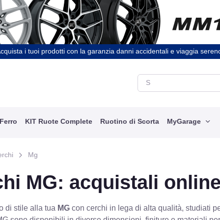
cquista i tuoi prodotti con la garanzia danni accidentali e viaggia seren
 Ferro
KIT Ruote Complete
Ruotino di Scorta
MyGarage
erchi
Mg
hi MG: acquistali onlin
 di stile alla tua
MG
con cerchi in lega di alta qualità, studiati pe
MG sono disponibili in diverse dimensioni, finiture e materiali pe