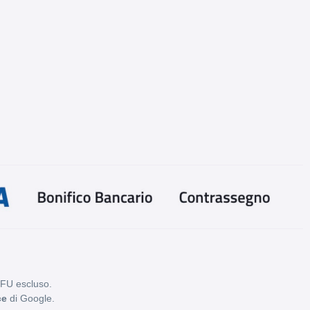
PFU escluso.
ce
di Google.