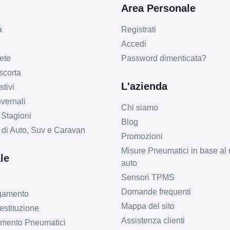
Area Personale
a
Registrati
Accedi
ete
Password dimenticata?
 scorta
L'azienda
tivi
vernali
Chi siamo
 Stagioni
Blog
li di Auto, Suv e Caravan
Promozioni
Misure Pneumatici in base al 
le
auto
Sensori TPMS
Domande frequenti
agamento
Mappa del sito
estituzione
Assistenza clienti
imento Pneumatici