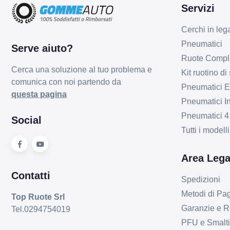
Servizi
Cerchi in leg
Pneumatici
Serve aiuto?
Ruote Compl
Cerca una soluzione al tuo problema e
Kit ruotino di
comunica con noi partendo da
Pneumatici Es
questa pagina
Pneumatici In
Pneumatici 4
Social
Tutti i model
Area Lega
Contatti
Spedizioni
Metodi di P
Top Ruote Srl
Garanzie e R
Tel.0294754019
PFU e Smalt