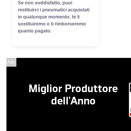
Se non soddisfatto, puoi
restituirci i pneumatici acquistati
in qualunque momento; te li
sostituiremo o ti rimborseremo
quanto pagato.
Adv