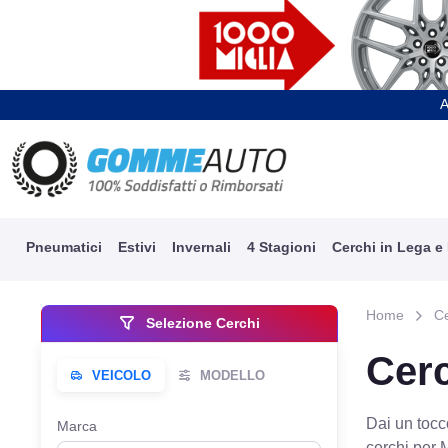
A
Pneumatici
Estivi
Invernali
4 Stagioni
Cerchi in Lega e
Home
C
Selezione Cerchi
Cerc
Dai un tocco
Marca
cerchi per 