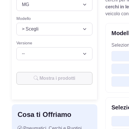
VEICOLO
MODELLO
cerchi in l
veicolo con
Modello
Modell
Versione
Selezion
Mostra i prodotti
Selezi
Cosa ti Offriamo
Pneumatici, Cerchi e Ruotini