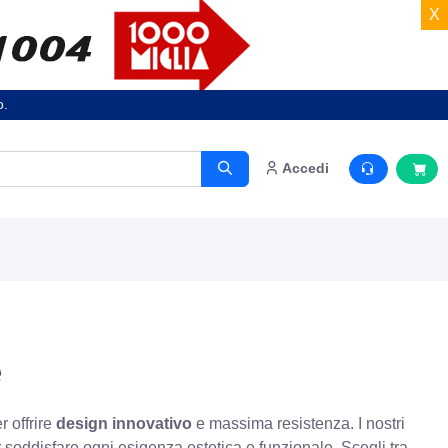
X
o.
Accedi
e
r offrire
design innovativo
e massima resistenza. I nostri
r soddisfare ogni esigenza estetica e funzionale. Scegli tra