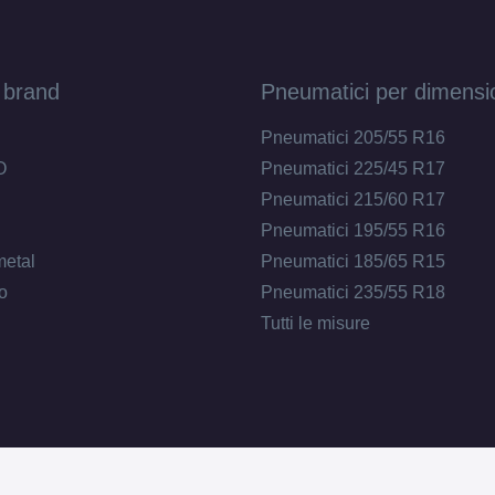
 brand
Pneumatici per dimensi
Pneumatici 205/55 R16
O
Pneumatici 225/45 R17
Pneumatici 215/60 R17
Pneumatici 195/55 R16
metal
Pneumatici 185/65 R15
o
Pneumatici 235/55 R18
Tutti le misure