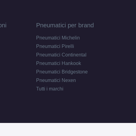
oni
Pneumatici per brand
Pneumatici Michelin
Pneumatici Pirelli
Pneumatici Continental
Pneumatici Hankook
Pneumatici Bridgestone
Pneumatici Nexen
Tutti i marchi