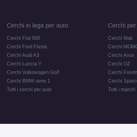
Cerchi in lega per auto
Cerchi per
Cerchi Fiat 500
Cerchi Mak
Cerchi Ford Fiesta
Cerchi MOM
Cerchi Audi A3
Cerchi Avus
Cerchi Lancia Y
Cerchi OZ
Cerchi Volkswagen Golf
Cerchi Fond
Cerchi BMW serie 1
Cerchi Sparc
Tutti i cerchi per auto
Tutti i marchi