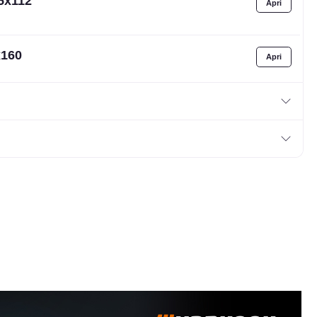
 5x112
x160
 5x130
 5x130
18
14.3