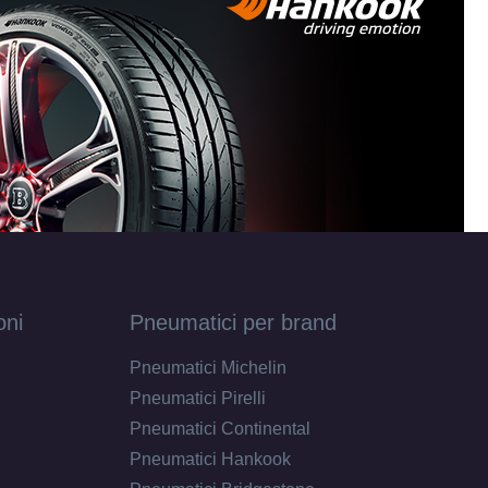
20
x120
12
x118
oni
Pneumatici per brand
18
Pneumatici Michelin
Pneumatici Pirelli
Pneumatici Continental
30
Pneumatici Hankook