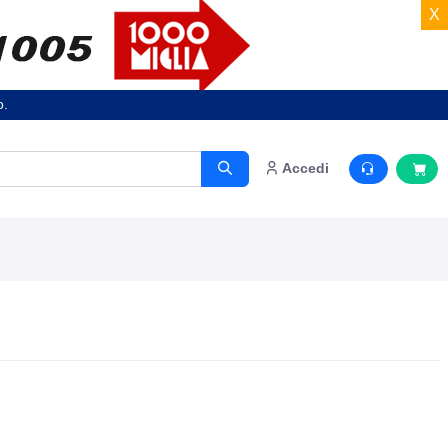
X
o.
Accedi