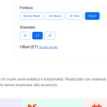
Finitura
Glossy Black
Ice Black
M Titan
Silver
Diametro
16
17
18
Offset (ET)
Scopri di più
hi vuole unire estetica e funzionalità. Realizzato con materiali di
olo senza rinunciare alla sicurezza.