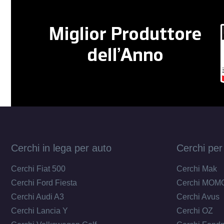
Cerchi in lega per auto
Cerchi per
Cerchi Fiat 500
Cerchi Mak
Cerchi Ford Fiesta
Cerchi MOM
Cerchi Audi A3
Cerchi Avus
Cerchi Lancia Y
Cerchi OZ