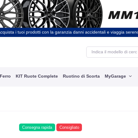
cquista i tuoi prodotti con la garanzia danni accidentali e viaggia seren
 Ferro
KIT Ruote Complete
Ruotino di Scorta
MyGarage
Consegna rapida
Consigliato