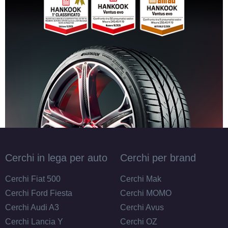
Cerchi in lega per auto
Cerchi per brand
Cerchi Fiat 500
Cerchi Mak
Cerchi Ford Fiesta
Cerchi MOMO
Cerchi Audi A3
Cerchi Avus
Cerchi Lancia Y
Cerchi OZ