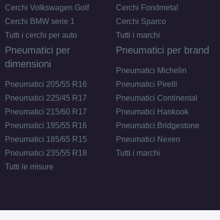
Cerchi Volkswagen Golf
Cerchi Fondmetal
Cerchi BMW serie 1
Cerchi Sparco
Tutti i cerchi per auto
Tutti i marchi
Pneumatici per
Pneumatici per brand
dimensioni
Pneumatici Michelin
Pneumatici 205/55 R16
Pneumatici Pirelli
Pneumatici 225/45 R17
Pneumatici Continental
Pneumatici 215/60 R17
Pneumatici Hankook
Pneumatici 195/55 R16
Pneumatici Bridgestone
Pneumatici 185/65 R15
Pneumatici Nexen
Pneumatici 235/55 R18
Tutti i marchi
Tutti le misure