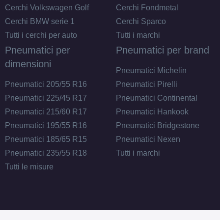
Cerchi Volkswagen Golf
Cerchi Fondmetal
Cerchi BMW serie 1
Cerchi Sparco
Tutti i cerchi per auto
Tutti i marchi
Pneumatici per
Pneumatici per brand
dimensioni
Pneumatici Michelin
Pneumatici 205/55 R16
Pneumatici Pirelli
Pneumatici 225/45 R17
Pneumatici Continental
Pneumatici 215/60 R17
Pneumatici Hankook
Pneumatici 195/55 R16
Pneumatici Bridgestone
Pneumatici 185/65 R15
Pneumatici Nexen
Pneumatici 235/55 R18
Tutti i marchi
Tutti le misure