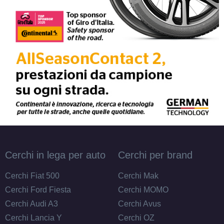
Cerchi in lega per auto
Cerchi per brand
Cerchi Fiat 500
Cerchi Mak
Cerchi Ford Fiesta
Cerchi MOMO
Cerchi Audi A3
Cerchi Avus
Cerchi Lancia Y
Cerchi OZ