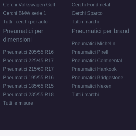
Cerchi Volkswagen Golf
Cerchi Fondmetal
Cerchi BMW serie 1
Cerchi Sparco
Tutti i cerchi per auto
Tutti i marchi
Pneumatici per
Pneumatici per brand
dimensioni
Pneumatici Michelin
Pneumatici 205/55 R16
Pneumatici Pirelli
Pneumatici 225/45 R17
Pneumatici Continental
Pneumatici 215/60 R17
Pneumatici Hankook
Pneumatici 195/55 R16
Pneumatici Bridgestone
Pneumatici 185/65 R15
Pneumatici Nexen
Pneumatici 235/55 R18
Tutti i marchi
Tutti le misure