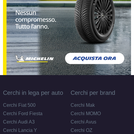
Cerchi in lega per auto
Cerchi per brand
Cerchi Fiat 500
Cerchi Mak
Cerchi Ford Fiesta
Cerchi MOMO
Cerchi Audi A3
Cerchi Avus
Cerchi Lancia Y
Cerchi OZ