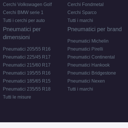
Cerchi Volkswagen Golf
Cerchi Fondmetal
Cerchi BMW serie 1
Cerchi Sparco
Tutti i cerchi per auto
Tutti i marchi
Pneumatici per
Pneumatici per brand
dimensioni
Pneumatici Michelin
Pneumatici 205/55 R16
Pneumatici Pirelli
Pneumatici 225/45 R17
Pneumatici Continental
Pneumatici 215/60 R17
Pneumatici Hankook
Pneumatici 195/55 R16
Pneumatici Bridgestone
Pneumatici 185/65 R15
Pneumatici Nexen
Pneumatici 235/55 R18
Tutti i marchi
Tutti le misure