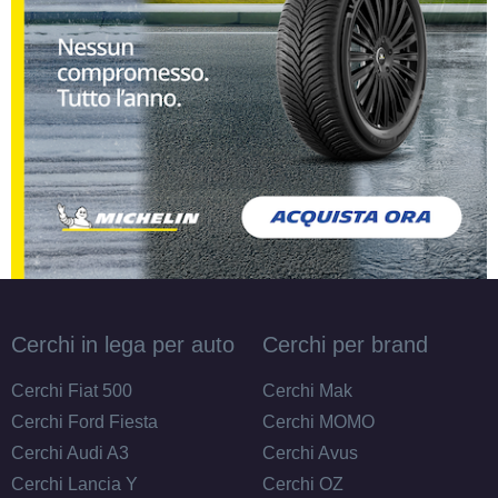
Cerchi in lega per auto
Cerchi per brand
Cerchi Fiat 500
Cerchi Mak
Cerchi Ford Fiesta
Cerchi MOMO
Cerchi Audi A3
Cerchi Avus
Cerchi Lancia Y
Cerchi OZ