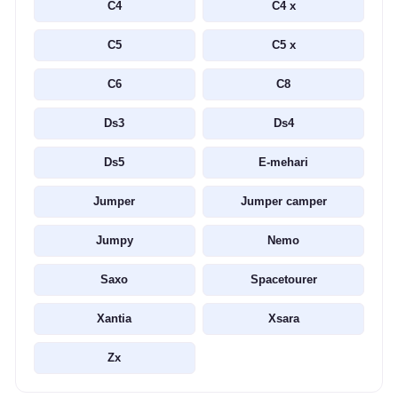
C4
C4 x
C5
C5 x
C6
C8
Ds3
Ds4
Ds5
E-mehari
Jumper
Jumper camper
Jumpy
Nemo
Saxo
Spacetourer
Xantia
Xsara
Zx