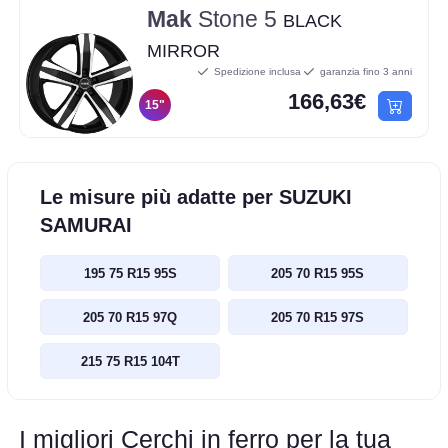
Mak
Stone 5
BLACK
MIRROR
Spedizione inclusa
garanzia fino 3 anni
166,63€
15"
Le misure più adatte per SUZUKI
SAMURAI
195 75 R15 95S
205 70 R15 95S
205 70 R15 97Q
205 70 R15 97S
215 75 R15 104T
I migliori Cerchi in ferro per la tua