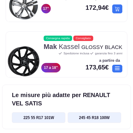
172,94€
17"
Consegna rapida
Consigliato
Mak
Kassel
GLOSSY BLACK
Spedizione inclusa
garanzia fino 3 anni
a partire da
173,65€
17 a 18"
Le misure più adatte per RENAULT
VEL SATIS
225 55 R17 101W
245 45 R18 100W