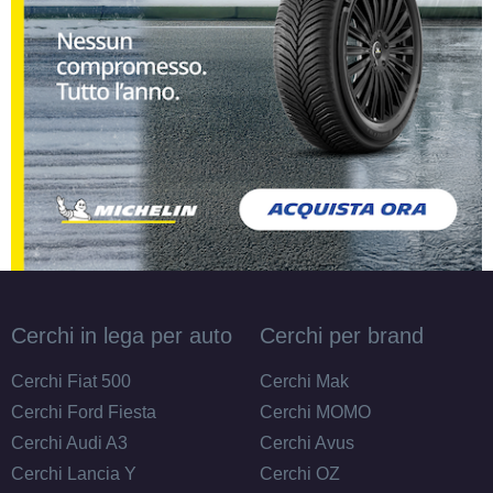
Cerchi in lega per auto
Cerchi per brand
Cerchi Fiat 500
Cerchi Mak
Cerchi Ford Fiesta
Cerchi MOMO
Cerchi Audi A3
Cerchi Avus
Cerchi Lancia Y
Cerchi OZ