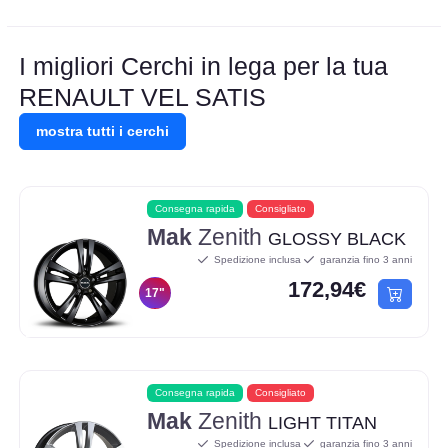
I migliori Cerchi in lega per la tua
RENAULT VEL SATIS
mostra tutti i cerchi
Consegna rapida
Consigliato
Mak
Zenith
GLOSSY BLACK
Spedizione inclusa
garanzia fino 3 anni
172,94€
17"
Consegna rapida
Consigliato
Mak
Zenith
LIGHT TITAN
Spedizione inclusa
garanzia fino 3 anni