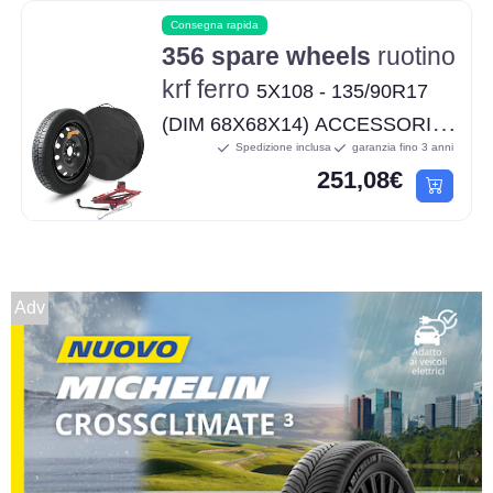
Consegna rapida
356 spare wheels
ruotino
krf ferro
5X108 - 135/90R17
(DIM 68X68X14) ACCESSORI
Spedizione inclusa
garanzia fino 3 anni
INCLUSI
251,08€
(CRICK/CHIAVE/SACCA)
Adv