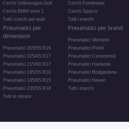
Cerchi Volkswagen Golf
Cerchi Fondmetal
Cerchi BMW serie 1
Cerchi Sparco
Tutti i cerchi per auto
Tutti i marchi
Pneumatici per
Pneumatici per brand
dimensioni
Pneumatici Michelin
Pneumatici 205/55 R16
Pneumatici Pirelli
Pneumatici 225/45 R17
Pneumatici Continental
Pneumatici 215/60 R17
Pneumatici Hankook
Pneumatici 195/55 R16
Pneumatici Bridgestone
Pneumatici 185/65 R15
Pneumatici Nexen
Pneumatici 235/55 R18
Tutti i marchi
Tutti le misure