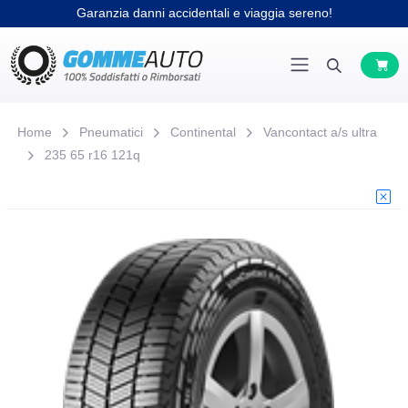
Garanzia danni accidentali e viaggia sereno!
Home
Pneumatici
Continental
Vancontact a/s ultra
235 65 r16 121q