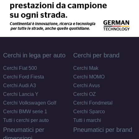
Cerchi in lega per auto
Cerchi per brand
Cerchi Fiat 500
Cerchi Mak
Cerchi Ford Fiesta
Cerchi MOMO
Cerchi Audi A3
Cerchi Avus
Cerchi Lancia Y
Cerchi OZ
Cerchi Volkswagen Golf
Cerchi Fondmetal
Cerchi BMW serie 1
Cerchi Sparco
Tutti i cerchi per auto
Tutti i marchi
Pneumatici per
Pneumatici per brand
dimensioni