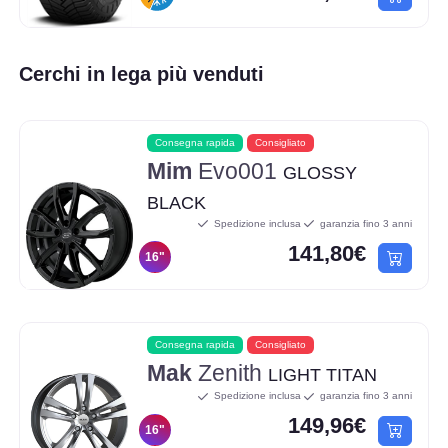
Cerchi in lega più venduti
Consegna rapida
Consigliato
Mim
Evo001
GLOSSY
BLACK
Spedizione inclusa
garanzia fino 3 anni
141,80€
16"
Consegna rapida
Consigliato
Mak
Zenith
LIGHT TITAN
Spedizione inclusa
garanzia fino 3 anni
149,96€
16"