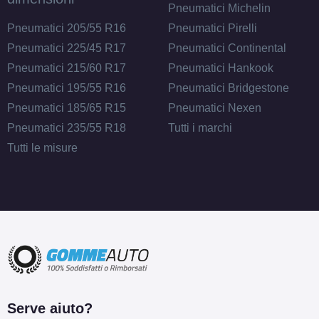
Pneumatici Michelin
Pneumatici 205/55 R16
Pneumatici Pirelli
Pneumatici 225/45 R17
Pneumatici Continental
Pneumatici 215/60 R17
Pneumatici Hankook
Pneumatici 195/55 R16
Pneumatici Bridgestone
Pneumatici 185/65 R15
Pneumatici Nexen
Pneumatici 235/55 R18
Tutti i marchi
Tutti le misure
Serve aiuto?