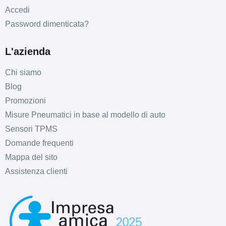
B
C
70
db
Accedi
Password dimenticata?
L'azienda
Chi siamo
Blog
Promozioni
C
C
70
db
Misure Pneumatici in base al modello di auto
Sensori TPMS
Domande frequenti
Mappa del sito
Assistenza clienti
C
C
70
db