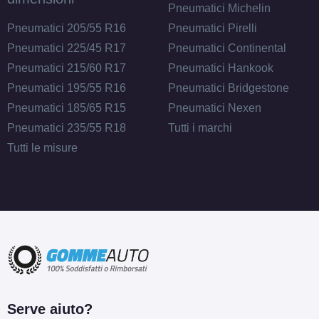
Pneumatici Michelin
Pneumatici 205/55 R16
Pneumatici Pirelli
Pneumatici 225/45 R17
Pneumatici Continental
Pneumatici 215/60 R17
Pneumatici Hankook
Pneumatici 195/55 R16
Pneumatici Bridgestone
Pneumatici 185/65 R15
Pneumatici Nexen
Pneumatici 235/55 R18
Tutti i marchi
Tutti le misure
Serve aiuto?