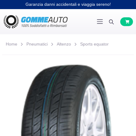
Garanzia danni accidentali e viaggia sereno!
Home
Pneumatici
Altenzo
Sports equator