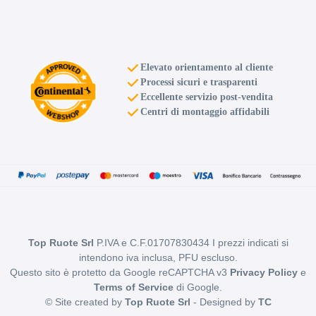
Elevato orientamento al cliente
Processi sicuri e trasparenti
Eccellente servizio post-vendita
Centri di montaggio affidabili
Top Ruote Srl
P.IVA e C.F.01707830434 I prezzi indicati si
intendono iva inclusa, PFU escluso.
Questo sito è protetto da Google reCAPTCHA v3
Privacy Policy
e
Terms of Service
di Google.
© Site created by
Top Ruote Srl
- Designed by
TC