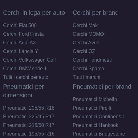
Disponibile
Cerchi in lega per auto
Cerchi per brand
MSW Msw 85 Glossy
Black 4 fori 14" 6X14
Cerchi Fiat 500
Cerchi Mak
ET37 4x108
Cerchi Ford Fiesta
Cerchi MOMO
Foro centrale: 63.4mm
Cerchi Audi A3
Cerchi Avus
Disponibile
Cerchi Lancia Y
Cerchi OZ
Cerchi Volkswagen Golf
Cerchi Fondmetal
Cerchi BMW serie 1
Cerchi Sparco
Tutti i cerchi per auto
Tutti i marchi
Pneumatici per
Pneumatici per brand
dimensioni
Pneumatici Michelin
Pneumatici 205/55 R16
Pneumatici Pirelli
Pneumatici 225/45 R17
Pneumatici Continental
Pneumatici 215/60 R17
Pneumatici Hankook
Pneumatici 195/55 R16
Pneumatici Bridgestone