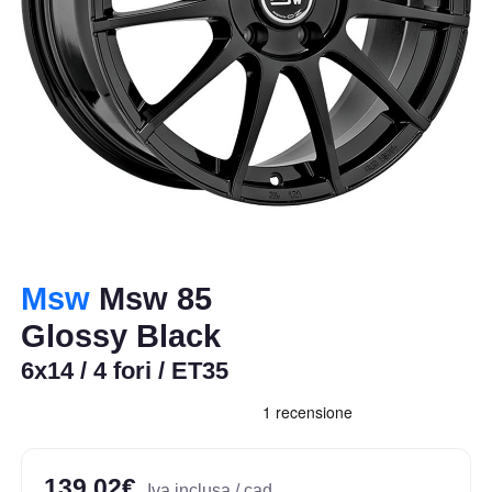
Msw
Msw 85
Glossy Black
6x14 / 4 fori / ET35
139,02€
Iva inclusa / cad.