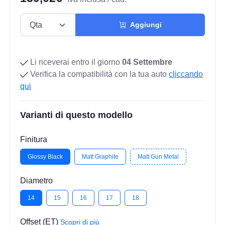
Aggiungi
Li riceverai entro il giorno
04 Settembre
Verifica la compatibilità con la tua auto
cliccando
qui
Varianti di questo modello
Finitura
Glossy Black
Matt Graphite
Matt Gun Metal
Diametro
14
15
16
17
18
Offset (ET)
Scopri di più