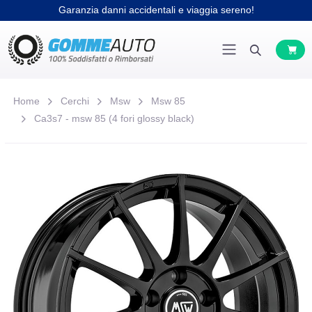
Garanzia danni accidentali e viaggia sereno!
Home
Cerchi
Msw
Msw 85
Ca3s7 - msw 85 (4 fori glossy black)