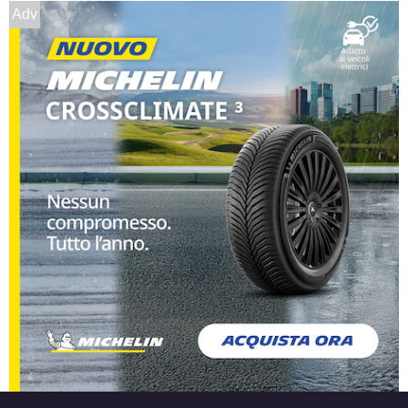
Adv
MSW Msw 85 Matt
Graphite 4 fori 14" 6X14
ET37 4x108
Foro centrale: 63.4mm
Esaurito
MSW Msw 85 Glossy
Black 4 fori 14" 6X14
ET35 4x100
Foro centrale: 63.4mm
Disponibile
MSW Msw 85 Glossy
Black 4 fori 14" 6X14
ET24 4x108
Foro centrale: 65.1mm