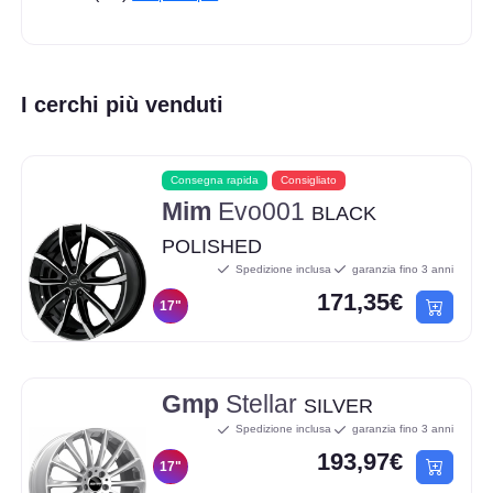
I cerchi più venduti
Consegna rapida
Consigliato
Mim
Evo001
BLACK
POLISHED
Spedizione inclusa
garanzia fino 3 anni
171,35€
17"
Gmp
Stellar
SILVER
Spedizione inclusa
garanzia fino 3 anni
193,97€
17"