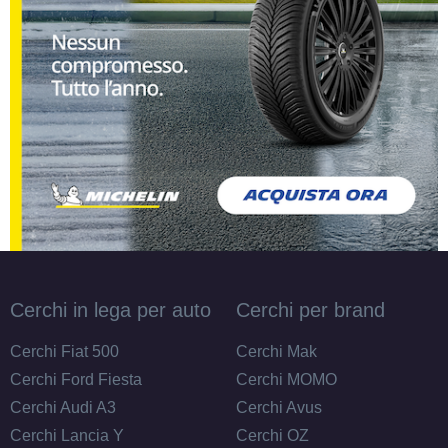
Cerchi in lega per auto
Cerchi per brand
Cerchi Fiat 500
Cerchi Mak
Cerchi Ford Fiesta
Cerchi MOMO
Cerchi Audi A3
Cerchi Avus
Cerchi Lancia Y
Cerchi OZ