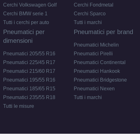
Cerchi Volkswagen Golf
Cerchi Fondmetal
Cerchi BMW serie 1
Cerchi Sparco
Tutti i cerchi per auto
Tutti i marchi
Pneumatici per
Pneumatici per brand
dimensioni
Pneumatici Michelin
Pneumatici 205/55 R16
Pneumatici Pirelli
Pneumatici 225/45 R17
Pneumatici Continental
Pneumatici 215/60 R17
Pneumatici Hankook
Pneumatici 195/55 R16
Pneumatici Bridgestone
Pneumatici 185/65 R15
Pneumatici Nexen
Pneumatici 235/55 R18
Tutti i marchi
Tutti le misure