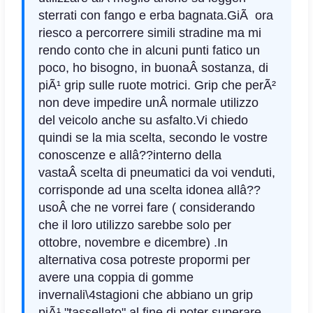
sterrati con fango e erba bagnata.
GiÃ ora
riesco a percorrere simili stradine ma mi
rendo conto che in alcuni punti fatico un
poco, h
o bisogno, in buonaÂ
sostanza, di
piÃ¹ grip sulle ruote motrici. Grip che perÃ²
non deve impedire unÂ
normale utilizzo
del veicolo anche su asfalto.
Vi chiedo
quindi se la mia scelta, secondo le vostre
conoscenze e allâ??interno della
vastaÂ scelta di pneumatici da voi venduti,
corrisponde ad una scelta idonea allâ??
usoÂ che ne vorrei fare ( considerando
che il loro utilizzo sarebbe solo per
ottobre, novembre e dicembre) .
In
alternativa cosa potreste propormi per
avere una coppia di gomme
invernali\4stagioni che abbiano un grip
piÃ¹ "tassellato" al fine di poter superare