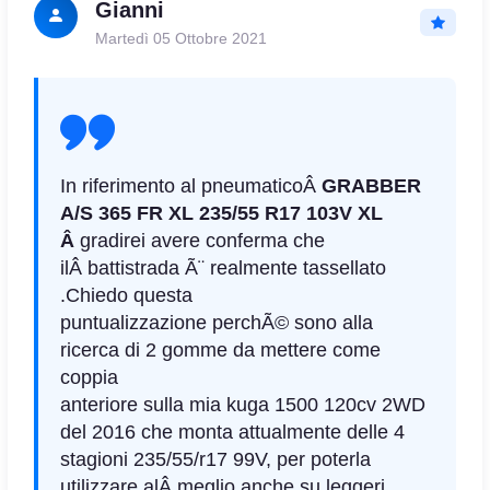
Gianni
Martedì 05 Ottobre 2021
In riferimento al pneumaticoÂ
GRABBER
A/S 365 FR XL 235/55 R17 103V XL
Â
gradirei avere conferma che
ilÂ battistrada Ã¨ realmente tassellato
.
Chiedo questa
puntualizzazione perchÃ© sono alla
ricerca di 2 gomme da mettere come
coppia
anteriore sulla mia kuga 1500 120cv 2WD
del 2016 che monta attualmente delle 4
stagioni 235/55/r17 99V, per poterla
utilizzare alÂ meglio anche su leggeri